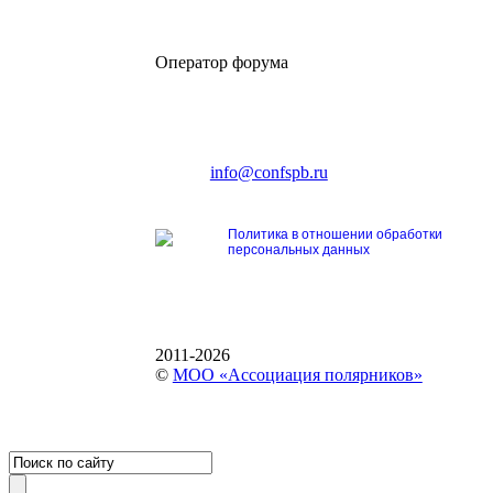
Оператор форума
CONFERENCE POINT
196191, Санкт-Петербург,
Ленинский пр., 168
тел.: +7 (812) 327-93-70
E-mail:
info@confspb.ru
Политика в отношении обработки
персональных данных
2011-2026
©
МОО «Ассоциация полярников»