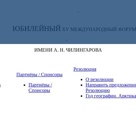
ТЕ ЗА НОВОСТЯМИ ФОРУМА:
ЮБИЛЕЙНЫЙ
XV МЕЖДУНАРОДНЫЙ ФОРУМ
ИМЕНИ А. Н. ЧИЛИНГАРОВА
Резолюция
Партнёры / Спонсоры
О резолюции
а
Партнёры /
Направить предложения
Спонсоры
Резолюцию
Год географии. Арктик