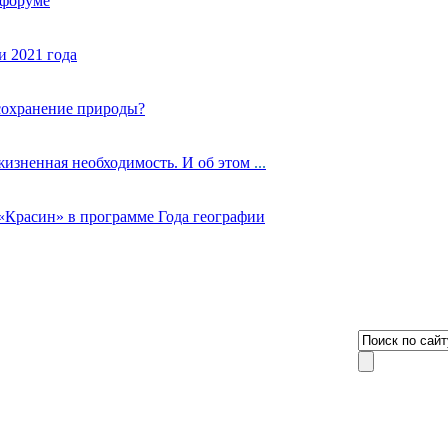
 форуме
 2021 года
сохранение природы?
жизненная необходимость. И об этом
...
«Красин» в программе Года географии
8