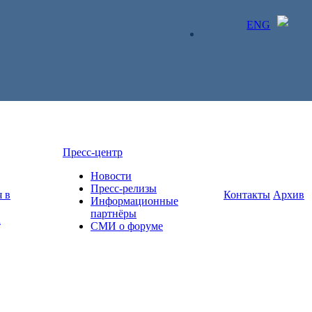
ENG
ЛИЧНЫЙ КАБИНЕТ
Пресс-центр
Новости
Пресс-релизы
 в
Контакты
Архив
Информационные
партнёры
а
СМИ о форуме