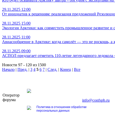
Кто будет осваивать Арктику завтра – обсудим с экспертами на
29.11.2025 12:00
От инициатив к решениям: реализация предложений Резолюции
28.11.2025 15:00
Экология Арктики: как совместить промышленное развитие и 
28.11.2025 11:00
Авиасообщение в Арктике: когда самолёт — это не роскошь, а 
28.11.2025 09:00
АСПОЛ предлагает отметить 110-летие легендарного ледокола 
Новости 97 - 120 из 1500
Начало
|
Пред.
|
3
4
5
6
7
|
След.
|
Конец
|
Все
OOO «Бизнес-Элит»
Оператор
196191, г. Санкт-Петербург, Ленинский пр., д. 16
форума
Тел. +7 (812) 327-93-70, E-mail:
info@confspb.ru
Политика в отношении обработки
персональных данных