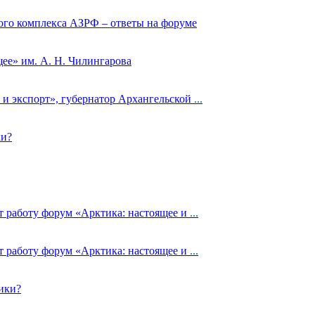
ого комплекса АЗРФ – ответы на форуме
ее» им. А. Н. Чилингарова
и экспорт», губернатор Архангельской
...
ки?
т работу форум «Арктика: настоящее и
...
т работу форум «Арктика: настоящее и
...
ики?