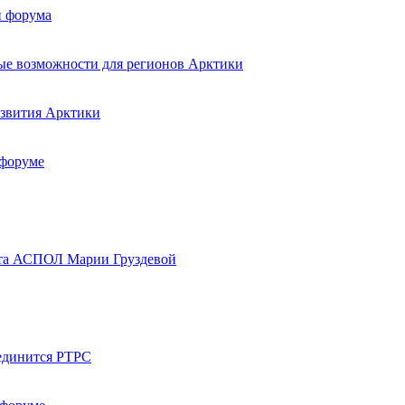
и форума
вые возможности для регионов Арктики
азвития Арктики
 форуме
вета АСПОЛ Марии Груздевой
оединится РТРС