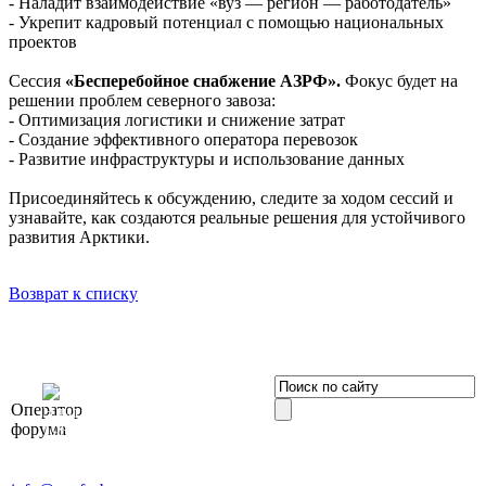
- Наладит взаимодействие «вуз — регион — работодатель»
- Укрепит кадровый потенциал с помощью национальных
проектов
Сессия
«Бесперебойное снабжение АЗРФ».
Фокус будет на
решении проблем северного завоза:
- Оптимизация логистики и снижение затрат
- Создание эффективного оператора перевозок
- Развитие инфраструктуры и использование данных
Присоединяйтесь к обсуждению, следите за ходом сессий и
узнавайте, как создаются реальные решения для устойчивого
развития Арктики.
Возврат к списку
OOO «Бизнес-
Оператор
Элит»
форума
196191, г. Санкт-Петербург,
Ленинский пр., д. 168
Тел. +7 (812) 327-93-70, E-mail: