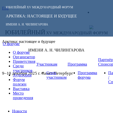
ЮБИЛЕЙНЫЙ
XV МЕЖДУНАРОДНЫЙ ФОРУМ
Eng
СЛЕДИТЕ ЗА
ЛИЧНЫЙ
НОВОСТЯМИ
АРКТИКА: НАСТОЯЩЕЕ И БУДУЩЕЕ
КАБИНЕТ
ФОРУМА:
ИМЕНИ А. Н. ЧИЛИНГАРОВА
ЮБИЛЕЙНЫЙ
XV МЕЖДУНАРОДНЫЙ ФОРУМ
Арктика: настоящее и будущее
О форуме
ИМЕНИ А. Н. ЧИЛИНГАРОВА
О форуме
Организатор
Партнёр
Приветствия
Участникам
Программа
Спонсо
Среди
участников
Стать
Программа
Па
9–10 декабря 2025 г. Санкт-Петербург
Аудитория
участником
форума
/
Форум
Сп
полезен
Выставка
Место
проведения
Новости