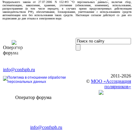
Федерального закона от 27.07.2006 N 152-ФЗ "О персональных данных», включая сбор,
систематизацию, накопление, хранение, уточнение (обновление, изменение), использование,
распространение (в том числе передачу, в случаях прямо предусмотренных действующим
законодательством РФ), обезличивание, блокирование, уничтожение с использованием средств
автоматизации или без использования таких средств. Настоящее согласие действует со дня его
подписания до дня отзыва в электронном виде.
OOO «Бизнес-
Оператор
Элит»
форума
196191, г. Санкт-Петербург,
Ленинский пр., д. 168
Тел. +7 (812) 327-93-70, E-mail:
info@confspb.ru
2011-2026
Политика в отношении обработки
©
МОО «Ассоциация
персональных данных
полярников»
Оператор форума
CONFERENCE POINT
196191, Санкт-Петербург,
Ленинский пр., 168
тел.: +7 (812) 327-93-70
E-mail:
info@confspb.ru