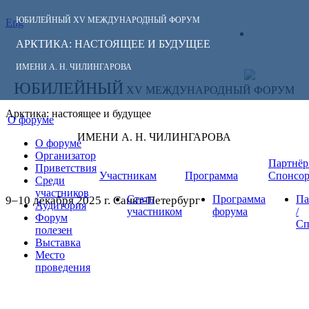
ЮБИЛЕЙНЫЙ
XV МЕЖДУНАРОДНЫЙ ФОРУМ
Eng
СЛЕДИТЕ ЗА
ЛИЧНЫЙ
НОВОСТЯМИ
АРКТИКА: НАСТОЯЩЕЕ И БУДУЩЕЕ
КАБИНЕТ
ФОРУМА:
ИМЕНИ А. Н. ЧИЛИНГАРОВА
ЮБИЛЕЙНЫЙ
XV МЕЖДУНАРОДНЫЙ ФОРУМ
Арктика: настоящее и будущее
О форуме
ИМЕНИ А. Н. ЧИЛИНГАРОВА
О форуме
Организатор
Партнёр
Приветствия
Участникам
Программа
Спонсо
Среди
участников
Стать
Программа
Па
9–10 декабря 2025 г. Санкт-Петербург
Аудитория
участником
форума
/
Форум
Сп
полезен
Выставка
Место
проведения