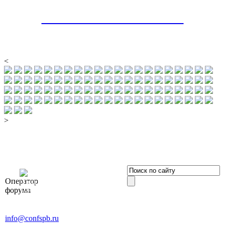
ФОТОРЕПОРТАЖ - 2024
<
>
OOO «Бизнес-
Оператор
Элит»
форума
196191, г. Санкт-Петербург,
Ленинский пр., д. 168
Тел. +7 (812) 327-93-70, E-mail:
info@confspb.ru