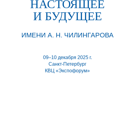
НАСТОЯЩЕЕ
И БУДУЩЕЕ
ИМЕНИ А. Н. ЧИЛИНГАРОВА
09–10 декабря 2025 г.
Санкт-Петербург
КВЦ «Экспофорум»
Форум традиционно является связующим звеном между
всеми сторонами, заинтересованными в развитии
арктических территорий, с учётом современных темпов и
моделей межрегионального и межотраслевого