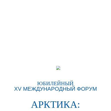
Форум традиционно
является связующим
звеном между всеми
сторонами,
заинтересованными в
развитии арктических
территорий, с учётом
современных темпов и
моделей межрегионального
и межотраслевого
взаимодействия,
международного
сотрудничества.
ЮБИЛЕЙНЫЙ
XV МЕЖДУНАРОДНЫЙ ФОРУМ
ЧИЛИНГАРОВ
АРКТИКА:
Артур Николаевич