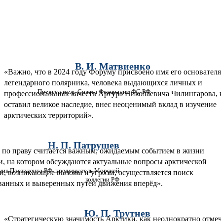
Опережая риски
МИНИМИЗИРОВАТЬ ПОСЛЕДСТВИЯ?
В. И. Матвиенко
«Важно, что в 2024 году Форуму присвоено имя его основател
легендарного полярника, человека выдающихся личных и
Председатель Совета Федерации ФС РФ
профессиональных качеств Артура Николаевича Чилингарова,
оставил великое наследие, внес неоценимый вклад в изучение
арктических территорий».
Н. П. Патрушев
по праву считается важным, ожидаемым событием в жизни
, на котором обсуждаются актуальные вопросы арктической
ик Президента РФ, председатель Морской
и, возникающие вызовы и угрозы, осуществляется поиск
коллегии РФ
ванных и выверенных путей движения вперёд».
Ю. П. Трутнев
«Стратегическую значимость Арктики, как неоднократно отме