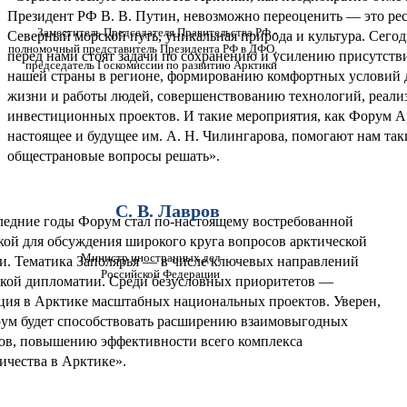
Президент РФ В. В. Путин, невозможно переоценить — это ре
Заместитель Председателя Правительства РФ -
Северный морской путь, уникальная природа и культура. Сего
полномочный представитель Президента РФ в ДФО,
перед нами стоят задачи по сохранению и усилению присутств
председатель Госкомиссии по развитию Арктики
нашей страны в регионе, формированию комфортных условий 
жизни и работы людей, совершенствованию технологий, реали
инвестиционных проектов. И такие мероприятия, как Форум А
настоящее и будущее им. А. Н. Чилингарова, помогают нам так
общестрановые вопросы решать».
С. В. Лавров
ледние годы Форум стал по-настоящему востребованной
ой для обсуждения широкого круга вопросов арктической
Министр иностранных дел
и. Тематика Заполярья — в числе ключевых направлений
Российской Федерации
кой дипломатии. Среди безусловных приоритетов —
ция в Арктике масштабных национальных проектов. Уверен,
ум будет способствовать расширению взаимовыгодных
ов, повышению эффективности всего комплекса
ичества в Арктике».
ПАРТНЁРЫ / СПОНСОРЫ ФОРУМА