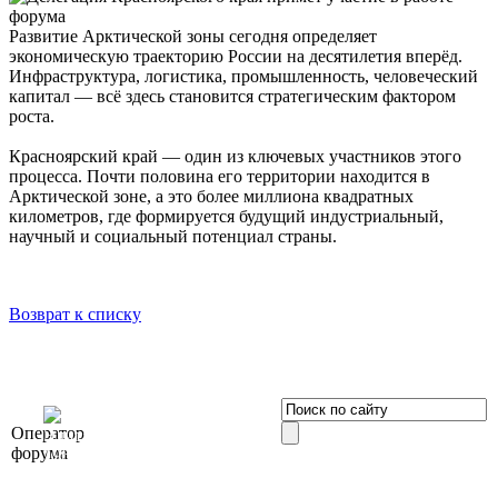
Развитие Арктической зоны сегодня определяет
экономическую траекторию России на десятилетия вперёд.
Инфраструктура, логистика, промышленность, человеческий
капитал — всё здесь становится стратегическим фактором
роста.
Красноярский край — один из ключевых участников этого
процесса. Почти половина его территории находится в
Арктической зоне, а это более миллиона квадратных
километров, где формируется будущий индустриальный,
научный и социальный потенциал страны.
Возврат к списку
OOO «Бизнес-
Оператор
Элит»
форума
196191, г. Санкт-Петербург,
Ленинский пр., д. 168
Тел. +7 (812) 327-93-70, E-mail: