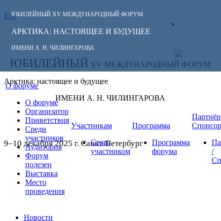
ЮБИЛЕЙНЫЙ
XV МЕЖДУНАРОДНЫЙ ФОРУМ
Eng
СЛЕДИТЕ ЗА
ЛИЧНЫЙ
НОВОСТЯМИ
АРКТИКА: НАСТОЯЩЕЕ И БУДУЩЕЕ
КАБИНЕТ
ФОРУМА:
ИМЕНИ А. Н. ЧИЛИНГАРОВА
ЮБИЛЕЙНЫЙ
XV МЕЖДУНАРОДНЫЙ ФОРУМ
Арктика: настоящее и будущее
О форуме
ИМЕНИ А. Н. ЧИЛИНГАРОВА
О форуме
Организатор
Партнёр
Приветствия
Участникам
Программа
Спонсо
Среди
участников
Стать
Программа
Па
9–10 декабря 2025 г. Санкт-Петербург
Аудитория
участником
форума
/
Форум
Сп
полезен
Выставка
Место
проведения
Новости