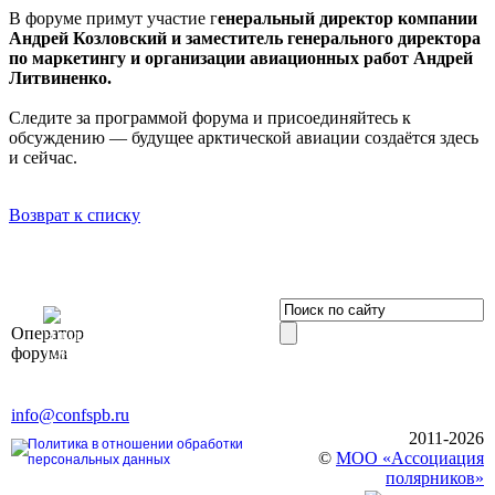
В форуме примут участие г
енеральный директор компании
Андрей Козловский и заместитель генерального директора
по маркетингу и организации авиационных работ Андрей
Литвиненко.
Следите за программой форума и присоединяйтесь к
обсуждению — будущее арктической авиации создаётся здесь
и сейчас.
Возврат к списку
OOO «Бизнес-
Оператор
Элит»
форума
196191, г. Санкт-Петербург,
Ленинский пр., д. 168
Тел. +7 (812) 327-93-70, E-mail:
info@confspb.ru
2011-2026
Политика в отношении обработки
©
МОО «Ассоциация
персональных данных
полярников»