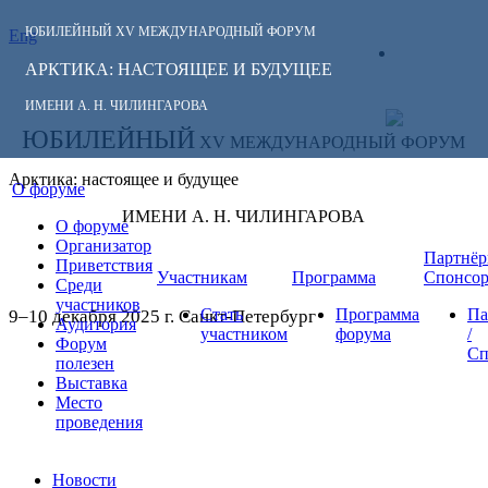
ЮБИЛЕЙНЫЙ
XV МЕЖДУНАРОДНЫЙ ФОРУМ
Eng
СЛЕДИТЕ ЗА
ЛИЧНЫЙ
НОВОСТЯМИ
АРКТИКА: НАСТОЯЩЕЕ И БУДУЩЕЕ
КАБИНЕТ
ФОРУМА:
ИМЕНИ А. Н. ЧИЛИНГАРОВА
ЮБИЛЕЙНЫЙ
XV МЕЖДУНАРОДНЫЙ ФОРУМ
Арктика: настоящее и будущее
О форуме
ИМЕНИ А. Н. ЧИЛИНГАРОВА
О форуме
Организатор
Партнёр
Приветствия
Участникам
Программа
Спонсо
Среди
участников
Стать
Программа
Па
9–10 декабря 2025 г. Санкт-Петербург
Аудитория
участником
форума
/
Форум
Сп
полезен
Выставка
Место
проведения
Новости