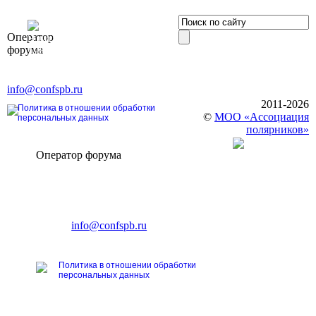
OOO «Бизнес-
Оператор
Элит»
форума
196191, г. Санкт-Петербург,
Ленинский пр., д. 168
Тел. +7 (812) 327-93-70, E-mail:
info@confspb.ru
2011-2026
Политика в отношении обработки
©
МОО «Ассоциация
персональных данных
полярников»
Оператор форума
CONFERENCE POINT
196191, Санкт-Петербург,
Ленинский пр., 168
тел.: +7 (812) 327-93-70
E-mail:
info@confspb.ru
Политика в отношении обработки
персональных данных