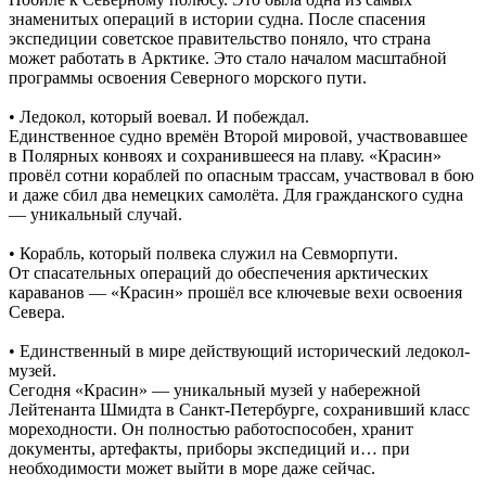
знаменитых операций в истории судна. После спасения
экспедиции советское правительство поняло, что страна
может работать в Арктике. Это стало началом масштабной
программы освоения Северного морского пути.
• Ледокол, который воевал. И побеждал.
Единственное судно времён Второй мировой, участвовавшее
в Полярных конвоях и сохранившееся на плаву. «Красин»
провёл сотни кораблей по опасным трассам, участвовал в бою
и даже сбил два немецких самолёта. Для гражданского судна
— уникальный случай.
• Корабль, который полвека служил на Севморпути.
От спасательных операций до обеспечения арктических
караванов — «Красин» прошёл все ключевые вехи освоения
Севера.
• Единственный в мире действующий исторический ледокол-
музей.
Сегодня «Красин» — уникальный музей у набережной
Лейтенанта Шмидта в Санкт-Петербурге, сохранивший класс
мореходности. Он полностью работоспособен, хранит
документы, артефакты, приборы экспедиций и… при
необходимости может выйти в море даже сейчас.