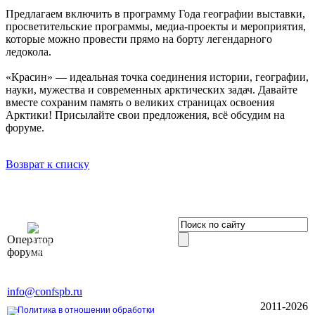
Предлагаем включить в программу Года географии выставки,
просветительские программы, медиа-проекты и мероприятия,
которые можно провести прямо на борту легендарного
ледокола.
«Красин» — идеальная точка соединения истории, географии,
науки, мужества и современных арктических задач. Давайте
вместе сохраним память о великих страницах освоения
Арктики! Присылайте свои предложения, всё обсудим на
форуме.
Возврат к списку
OOO «Бизнес-
Оператор
Элит»
форума
196191, г. Санкт-Петербург,
Ленинский пр., д. 168
Тел. +7 (812) 327-93-70, E-mail:
info@confspb.ru
2011-2026
Политика в отношении обработки