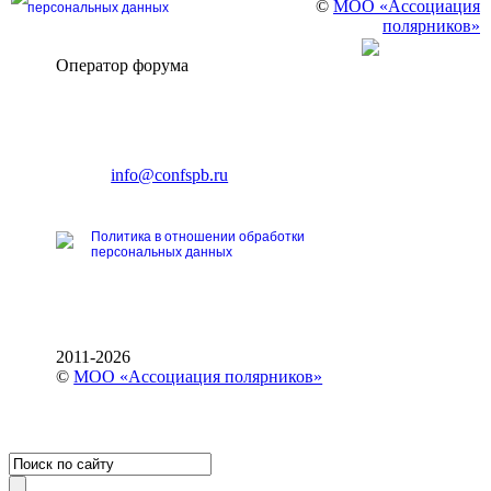
©
МОО «Ассоциация
персональных данных
полярников»
Оператор форума
CONFERENCE POINT
196191, Санкт-Петербург,
Ленинский пр., 168
тел.: +7 (812) 327-93-70
E-mail:
info@confspb.ru
Политика в отношении обработки
персональных данных
2011-2026
©
МОО «Ассоциация полярников»