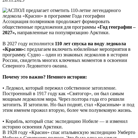
Ассоциация полярников продолжает формировать
общественные предложения для программы
«Год географии –
2027»,
направленные на популяризацию Арктики.
В 2027 году исполнится
110 лет спуска на воду ледокола
«Красин»:
предлагаем включить юбилейные мероприятия в
программу. Судно – один из знаковых ледоколов в истории
России, свидетель многих ключевых моментов в освоении
Северного Ледовитого океана.
Почему это важно? Немного истории:
• Ледокол, который пережил собственное затопление.
Построенный в 1917 году как «Святогор», он был самым
мощным ледоколом мира. Через полтора года его решили
затопить. И затопили. Но был поднят, стал «Красиным» и под
этим именем прожил вторую, более чем полувековую жизнь.
• Корабль, который спас экспедицию Нобиле — и изменил
историю освоения Арктики.
В 1928 году «Красин» спас итальянскую экспедицию Умберто
Нобиле к Северному полюсу. Это была одна из самых