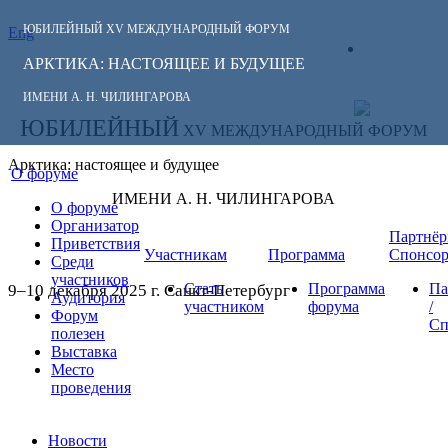
ЮБИЛЕЙНЫЙ
XV МЕЖДУНАРОДНЫЙ ФОРУМ
Eng
СЛЕДИТЕ ЗА
ЛИЧНЫЙ
НОВОСТЯМИ
АРКТИКА: НАСТОЯЩЕЕ И БУДУЩЕЕ
КАБИНЕТ
ФОРУМА:
ИМЕНИ А. Н. ЧИЛИНГАРОВА
ЮБИЛЕЙНЫЙ
XV МЕЖДУНАРОДНЫЙ ФОРУМ
Арктика: настоящее и будущее
О форуме
ИМЕНИ А. Н. ЧИЛИНГАРОВА
О форуме
Организатор
Партнёр
Приветствия
Участникам
Программа
Спонсо
Среди
участников
Стать
Программа
Па
9–10 декабря 2025 г. Санкт-Петербург
Аудитория
участником
форума
/
Форум
Сп
полезен
Выставка
Место
проведения
Новости