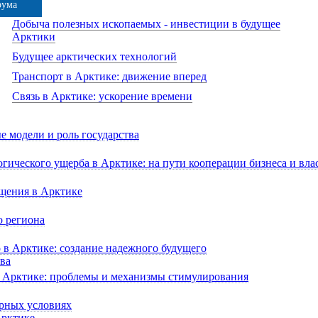
рума
Добыча полезных ископаемых - инвестиции в будущее
Арктики
Будущее арктических технологий
Транспорт в Арктике: движение вперед
Связь в Арктике: ускорение времени
 модели и роль государства
гического ущерба в Арктике: на пути кооперации бизнеса и вла
щения в Арктике
о региона
в Арктике: создание надежного будущего
ва
в Арктике: проблемы и механизмы стимулирования
ярных условиях
Арктике