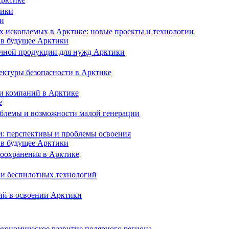
тики
ки
х ископаемых в Арктике: новые проекты и технологии
 в будущее Арктики
чной продукции для нужд Арктики
ектуры безопасности в Арктике
 и компаний в Арктике
е
блемы и возможности малой генерации
и: перспективы и проблемы освоения
 в будущее Арктики
воохранения в Арктике
 и беспилотных технологий
ий в освоении Арктики
кономическое развитие полярного региона