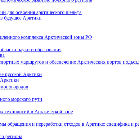
ий для освоения арктического шельфа
 в будущее Арктики
шленного комплекса Арктической зоны РФ
области науки и образования
ва
спортных маршрутов и обеспечение Арктических портов подъе
ие русской Арктики
 Арктики
 моногородов
ного морского пути
х технологий в Арктической зоне
ы обращения и переработки отходов в Арктике: специфика и р
го региона