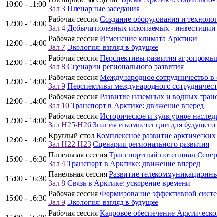
10:00 - 11:00
Зал 3
Пленарные заседания
Рабочая сессия
Создание оборудования и технолог
12:00 - 14:00
Зал 4
Добыча полезных ископаемых - инвестиции
Рабочая сессия
Изменение климата Арктики
12:00 - 14:00
Зал 7
Экология: взгляд в будущее
Рабочая сессия
Перспективы развития агропромы
12:00 - 14:00
Зал 8
Сценарии регионального развития
Рабочая сессия
Международное сотрудничество в 
12:00 - 14:00
Зал 9
Перспективы международного сотрудничест
Рабочая сессия
Развитие наземных и водных тран
12:00 - 14:00
Зал 10
Транспорт в Арктике: движение вперед
Рабочая сессия
Историческое и культурное наслед
12:00 - 14:00
Зал H25-H26
Знания и компетенции для будущего
Круглый стол
Комплексное развитие арктических
12:00 - 14:00
Зал H22-H23
Сценарии регионального развития
Панельная сессия
Транспортный потенциал Север
15:00 - 16:30
Зал 4
Транспорт в Арктике: движение вперед
Панельная сессия
Развитие телекоммуникационны
15:00 - 16:30
Зал 8
Связь в Арктике: ускорение времени
Рабочая сессия
Формирование эффективной систем
15:00 - 16:30
Зал 9
Экология: взгляд в будущее
Рабочая сессия
Кадровое обеспечение Арктическо