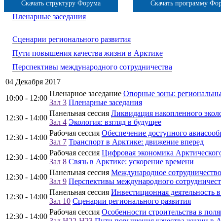
Скачать структуру Форума
Скачать программу Фо
Пленарные заседания
Сценарии регионального развития
Пути повышения качества жизни в Арктике
Перспективы международного сотрудничества
04 Декабря 2017
Пленарное заседание
Опорные зоны: региональные
10:00 - 12:00
Зал 3
Пленарные заседания
Панельная сессия
Ликвидация накопленного эколо
12:30 - 14:00
Зал 4
Экология: взгляд в будущее
Рабочая сессия
Обеспечение доступного авиасооб
12:30 - 14:00
Зал 7
Транспорт в Арктике: движение вперед
Рабочая сессия
Цифровая экономика Арктическог
12:30 - 14:00
Зал 8
Связь в Арктике: ускорение времени
Панельная сессия
Международное сотрудничество 
12:30 - 14:00
Зал 9
Перспективы международного сотрудничест
Панельная сессия
Инвестиционная деятельность 
12:30 - 14:00
Зал 10
Сценарии регионального развития
Рабочая сессия
Особенности строительства в пол
12:30 - 14:00
Зал H22-H23
Пути повышения качества жизни в 