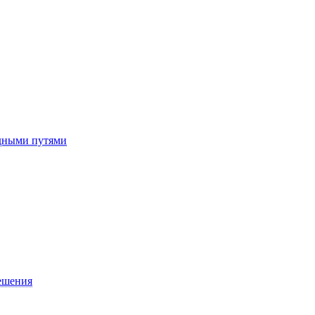
здными путями
ешения