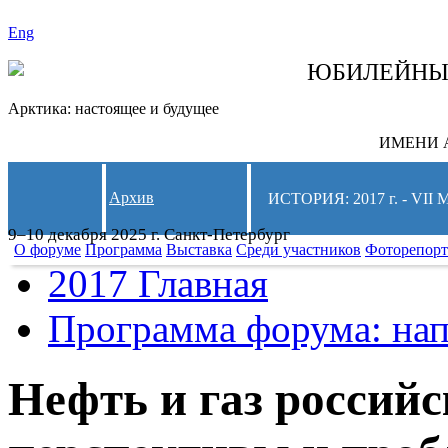
Eng
СЛЕДИТЕ ЗА 
ЮБИЛЕЙН
Арктика: настоящее и будущее
ИМЕНИ А
Архив
ИСТОРИЯ: 2017 г. - 
9–10 декабря 2025 г. Санкт-Петербург
О форуме
Программа
Выставка
Среди участников
Фоторепор
2017 Главная
Программа форума: нап
Нефть и газ россий