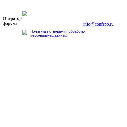
OOO «Бизнес-Элит»
Оператор
196191, г. Санкт-Петербург, Ленинский пр., д. 168
форума
Тел. +7 (812) 327-93-70, E-mail:
info@confspb.ru
Политика в отношении обработки
персональных данных