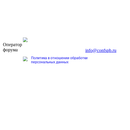
OOO «Бизнес-Элит»
Оператор
196191, г. Санкт-Петербург, Ленинский пр., д. 168
форума
Тел. +7 (812) 327-93-70, E-mail:
info@confspb.ru
Политика в отношении обработки
персональных данных