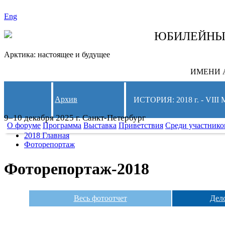
Eng
СЛЕДИТЕ ЗА 
ЮБИЛЕЙН
Арктика: настоящее и будущее
ИМЕНИ А
Архив
ИСТОРИЯ: 2018 г. - 
9–10 декабря 2025 г. Санкт-Петербург
О форуме
Программа
Выставка
Приветствия
Среди участнико
2018 Главная
Фоторепортаж
Фоторепортаж-2018
Весь фотоотчет
Дел