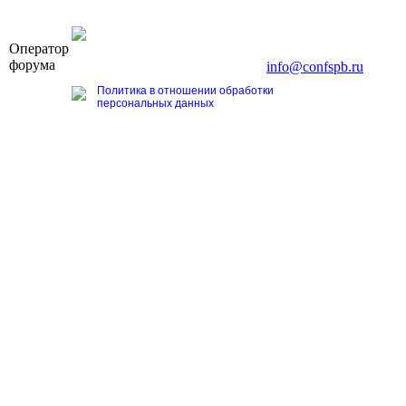
OOO «Бизнес-Элит»
Оператор
196191, г. Санкт-Петербург, Ленинский пр., д. 168
форума
Тел. +7 (812) 327-93-70, E-mail:
info@confspb.ru
Политика в отношении обработки
персональных данных