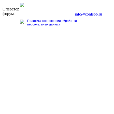
OOO «Бизнес-Элит»
Оператор
196191, г. Санкт-Петербург, Ленинский пр., д. 168
форума
Тел. +7 (812) 327-93-70, E-mail:
info@confspb.ru
Политика в отношении обработки
персональных данных