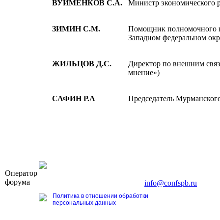
ВУЙМЕНКОВ С.А.
Министр экономического р
ЗИМИН С.М.
Помощник полномочного п
Западном федеральном окр
ЖИЛЬЦОВ Д.С.
Директор по внешним свя
мнение»)
САФИН Р.А
Председатель Мурманского
OOO «Бизнес-Элит»
Оператор
196191, г. Санкт-Петербург, Ленинский пр., д. 168
форума
Тел. +7 (812) 327-93-70, E-mail:
info@confspb.ru
Политика в отношении обработки
персональных данных