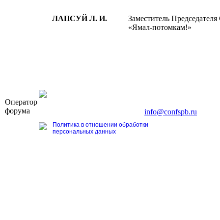
ЛАПСУЙ Л. И.
Заместитель Председателя
«Ямал-потомкам!»
OOO «Бизнес-Элит»
Оператор
196191, г. Санкт-Петербург, Ленинский пр., д. 168
форума
Тел. +7 (812) 327-93-70, E-mail:
info@confspb.ru
Политика в отношении обработки
персональных данных