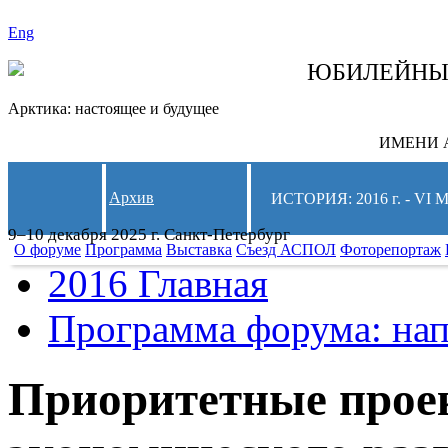
Eng
СЛЕДИТЕ ЗА 
ЮБИЛЕЙН
Арктика: настоящее и будущее
ИМЕНИ А
Архив
ИСТОРИЯ: 2016 г. -
9–10 декабря 2025 г. Санкт-Петербург
О форуме
Программа
Выставка
Съезд АСПОЛ
Фоторепортаж
2016 Главная
Программа форума: нап
Приоритетные проек