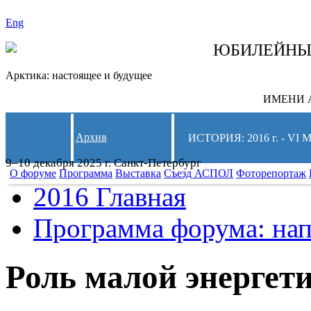
Eng
СЛЕДИТЕ ЗА 
ЮБИЛЕЙН
Арктика: настоящее и будущее
ИМЕНИ А
Архив
ИСТОРИЯ: 2016 г. -
9–10 декабря 2025 г. Санкт-Петербург
О форуме
Программа
Выставка
Съезд АСПОЛ
Фоторепортаж
2016 Главная
Программа форума: нап
Роль малой энергет