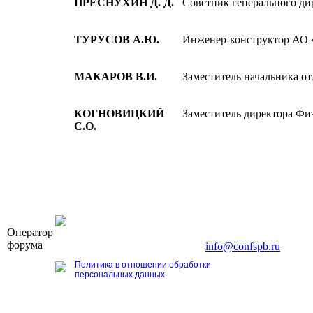
ПРЕСНУХИН Д. Д.
Советник генерального д
ТУРУСОВ А.Ю.
Инженер-конструктор АО
МАКАРОВ В.И.
Заместитель начальника о
КОГНОВИЦКИЙ
Заместитель директора Фи
С.О.
OOO «Бизнес-Элит»
Оператор
196191, г. Санкт-Петербург, Ленинский пр., д. 168
форума
Тел. +7 (812) 327-93-70, E-mail:
info@confspb.ru
Политика в отношении обработки
персональных данных