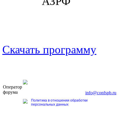
АЗРФ
Скачать программу
OOO «Бизнес-Элит»
Оператор
196191, г. Санкт-Петербург, Ленинский пр., д. 168
форума
Тел. +7 (812) 327-93-70, E-mail:
info@confspb.ru
Политика в отношении обработки
персональных данных