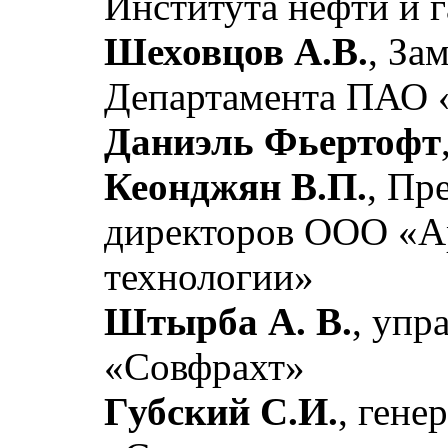
Института нефти и 
Шеховцов А.В.
, За
Департамента ПАО 
Даниэль Фьертофт
Кеонджян В.П.
, Пр
директоров ООО «А
технологии»
Штырба А. В.
, уп
«Совфрахт»
Губский С.И.
, ген