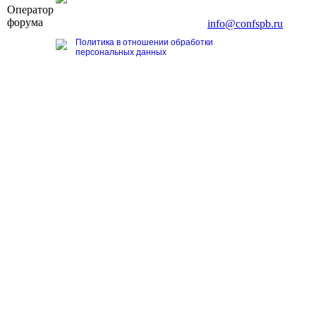
Оператор
196191, г. Санкт-Петербург, Ленинский пр., д. 168
форума
Тел. +7 (812) 327-93-70, E-mail:
info@confspb.ru
Политика в отношении обработки
персональных данных