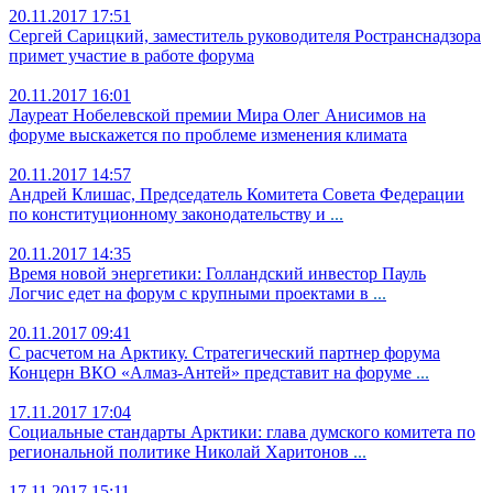
20.11.2017 17:51
Сергей Сарицкий, заместитель руководителя Ространснадзора
примет участие в работе форума
20.11.2017 16:01
Лауреат Нобелевской премии Мира Олег Анисимов на
форуме выскажется по проблеме изменения климата
20.11.2017 14:57
Андрей Клишас, Председатель Комитета Совета Федерации
по конституционному законодательству и
...
20.11.2017 14:35
Время новой энергетики: Голландский инвестор Пауль
Логчис едет на форум с крупными проектами в
...
20.11.2017 09:41
С расчетом на Арктику. Стратегический партнер форума
Концерн ВКО «Алмаз-Антей» представит на форуме
...
17.11.2017 17:04
Социальные стандарты Арктики: глава думского комитета по
региональной политике Николай Харитонов
...
17.11.2017 15:11