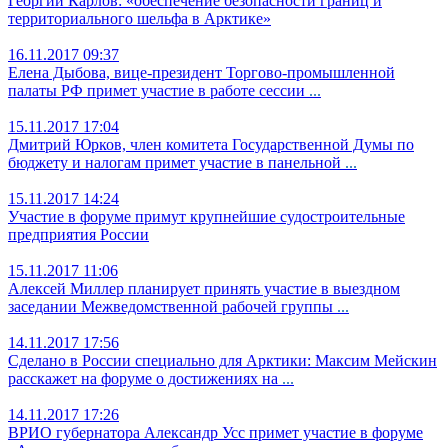
Георгий Карлов: «обеспечение безопасности границ и
территориального шельфа в Арктике»
16.11.2017 09:37
Елена Дыбова, вице-президент Торгово-промышленной
палаты РФ примет участие в работе сессии
...
15.11.2017 17:04
Дмитрий Юрков, член комитета Государственной Думы по
бюджету и налогам примет участие в панельной
...
15.11.2017 14:24
Участие в форуме примут крупнейшие судостроительные
предприятия России
15.11.2017 11:06
Алексей Миллер планирует принять участие в выездном
заседании Межведомственной рабочей группы
...
14.11.2017 17:56
Сделано в России специально для Арктики: Максим Мейскин
расскажет на форуме о достижениях на
...
14.11.2017 17:26
ВРИО губернатора Александр Усс примет участие в форуме