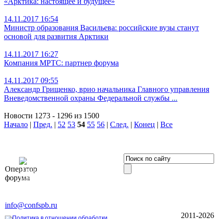
«Арктика: настоящее и будущее»
14.11.2017 16:54
Министр образования Васильева: российские вузы станут
основой для развития Арктики
14.11.2017 16:27
Компания МРТС: партнер форума
14.11.2017 09:55
Александр Грищенко, врио начальника Главного управления
Вневедомственной охраны Федеральной службы
...
Новости 1273 - 1296 из 1500
Начало
|
Пред.
|
52
53
54
55
56
|
След.
|
Конец
|
Все
OOO «Бизнес-
Оператор
Элит»
форума
196191, г. Санкт-Петербург,
Ленинский пр., д. 168
Тел. +7 (812) 327-93-70, E-mail:
info@confspb.ru
2011-2026
Политика в отношении обработки