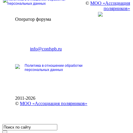
©
МОО «Ассоциация
персональных данных
полярников»
Оператор форума
CONFERENCE POINT
196191, Санкт-Петербург,
Ленинский пр., 168
тел.: +7 (812) 327-93-70
E-mail:
info@confspb.ru
Политика в отношении обработки
персональных данных
2011-2026
©
МОО «Ассоциация полярников»