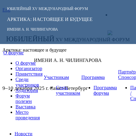
ЮБИЛЕЙНЫЙ
XV МЕЖДУНАРОДНЫЙ ФОРУМ
Eng
СЛЕДИТЕ ЗА
ЛИЧНЫЙ
НОВОСТЯМИ
АРКТИКА: НАСТОЯЩЕЕ И БУДУЩЕЕ
КАБИНЕТ
ФОРУМА:
ИМЕНИ А. Н. ЧИЛИНГАРОВА
ЮБИЛЕЙНЫЙ
XV МЕЖДУНАРОДНЫЙ ФОРУМ
Арктика: настоящее и будущее
О форуме
ИМЕНИ А. Н. ЧИЛИНГАРОВА
О форуме
Организатор
Партнёр
Приветствия
Участникам
Программа
Спонсо
Среди
участников
Стать
Программа
Па
9–10 декабря 2025 г. Санкт-Петербург
Аудитория
участником
форума
/
Форум
Сп
полезен
Выставка
Место
проведения
Новости