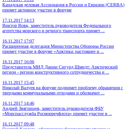
Канадская деловая Ассоциация в России и Евразии (CERBA)
примет активное участие в форуме
17.11.2017 14:13
Виктор Вовк, заместитель руководителя Федерального
агентства морского и речного транспорта примет
...
16.11.2017 17:07
Расширенная делегация Министерства Обороны России
примет участие в форуме «Арктика: настоящее и
...
16.11.2017 16:06
Представитель МИД Дании Сигурд Шмидт: Арктический
регион - регион конструктивного сотрудничества и
...
16.11.2017 15:45
Николай Валуев на форуме поднимет проблему обращения с
твердыми коммунальными отходами и обозначит
...
16.11.2017 14:46
Андрей Звягинцев, заместитель руководителя ФБУ
«Морспасслужба Росморречфлота» примет участие в
...
16.11.2017 09:48