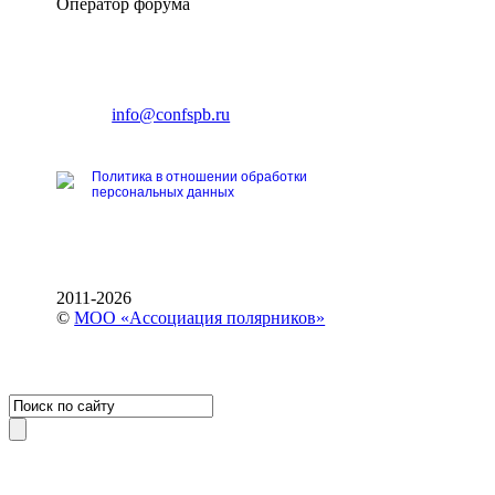
Оператор форума
CONFERENCE POINT
196191, Санкт-Петербург,
Ленинский пр., 168
тел.: +7 (812) 327-93-70
E-mail:
info@confspb.ru
Политика в отношении обработки
персональных данных
2011-2026
©
МОО «Ассоциация полярников»