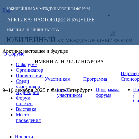
ЮБИЛЕЙНЫЙ
XV МЕЖДУНАРОДНЫЙ ФОРУМ
Eng
СЛЕДИТЕ ЗА
ЛИЧНЫЙ
НОВОСТЯМИ
АРКТИКА: НАСТОЯЩЕЕ И БУДУЩЕЕ
КАБИНЕТ
ФОРУМА:
ИМЕНИ А. Н. ЧИЛИНГАРОВА
ЮБИЛЕЙНЫЙ
XV МЕЖДУНАРОДНЫЙ ФОРУМ
Арктика: настоящее и будущее
О форуме
ИМЕНИ А. Н. ЧИЛИНГАРОВА
О форуме
Организатор
Партнёр
Приветствия
Участникам
Программа
Спонсо
Среди
участников
Стать
Программа
Па
9–10 декабря 2025 г. Санкт-Петербург
Аудитория
участником
форума
/
Форум
Сп
полезен
Выставка
Место
проведения
Новости