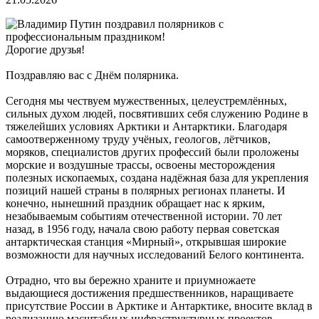
Дорогие друзья!
Поздравляю вас с Днём полярника.
Сегодня мы чествуем мужественных, целеустремлённых,
сильных духом людей, посвятивших себя служению Родине в
тяжелейших условиях Арктики и Антарктики. Благодаря
самоотверженному труду учёных, геологов, лётчиков,
моряков, специалистов других профессий были проложены
морские и воздушные трассы, освоены месторождения
полезных ископаемых, создана надёжная база для укрепления
позиций нашей страны в полярных регионах планеты. И
конечно, нынешний праздник обращает нас к ярким,
незабываемым событиям отечественной истории. 70 лет
назад, в 1956 году, начала свою работу первая советская
антарктическая станция «Мирный», открывшая широкие
возможности для научных исследований Белого континента.
Отрадно, что вы бережно храните и приумножаете
выдающиеся достижения предшественников, наращиваете
присутствие России в Арктике и Антарктике, вносите вклад в
реализацию масштабных инфраструктурных проектов,