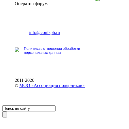
Оператор форума
CONFERENCE POINT
196191, Санкт-Петербург,
Ленинский пр., 168
тел.: +7 (812) 327-93-70
E-mail:
info@confspb.ru
Политика в отношении обработки
персональных данных
2011-2026
©
МОО «Ассоциация полярников»