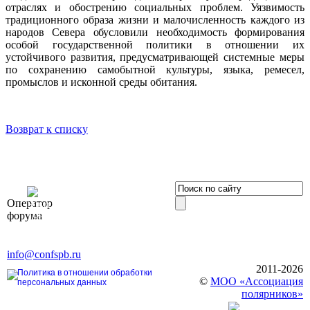
отраслях и обострению социальных проблем. Уязвимость
традиционного образа жизни и малочисленность каждого из
народов Севера обусловили необходимость формирования
особой государственной политики в отношении их
устойчивого развития, предусматривающей системные меры
по сохранению самобытной культуры, языка, ремесел,
промыслов и исконной среды обитания.
Возврат к списку
OOO «Бизнес-
Оператор
Элит»
форума
196191, г. Санкт-Петербург,
Ленинский пр., д. 168
Тел. +7 (812) 327-93-70, E-mail:
info@confspb.ru
2011-2026
Политика в отношении обработки
©
МОО «Ассоциация
персональных данных
полярников»