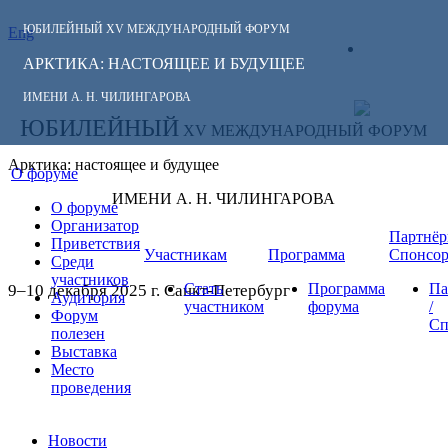
ЮБИЛЕЙНЫЙ
XV МЕЖДУНАРОДНЫЙ ФОРУМ
Eng
СЛЕДИТЕ ЗА
ЛИЧНЫЙ
НОВОСТЯМИ
АРКТИКА: НАСТОЯЩЕЕ И БУДУЩЕЕ
КАБИНЕТ
ФОРУМА:
ИМЕНИ А. Н. ЧИЛИНГАРОВА
ЮБИЛЕЙНЫЙ
XV МЕЖДУНАРОДНЫЙ ФОРУМ
Арктика: настоящее и будущее
О форуме
ИМЕНИ А. Н. ЧИЛИНГАРОВА
О форуме
Организатор
Партнёр
Приветствия
Участникам
Программа
Спонсо
Среди
участников
Стать
Программа
Па
9–10 декабря 2025 г. Санкт-Петербург
Аудитория
участником
форума
/
Форум
Сп
полезен
Выставка
Место
проведения
Новости