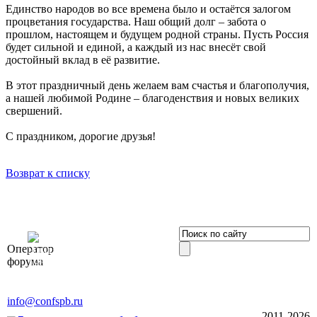
Единство народов во все времена было и остаётся залогом
процветания государства. Наш общий долг – забота о
прошлом, настоящем и будущем родной страны. Пусть Россия
будет сильной и единой, а каждый из нас внесёт свой
достойный вклад в её развитие.
В этот праздничный день желаем вам счастья и благополучия,
а нашей любимой Родине – благоденствия и новых великих
свершений.
С праздником, дорогие друзья!
Возврат к списку
OOO «Бизнес-
Оператор
Элит»
форума
196191, г. Санкт-Петербург,
Ленинский пр., д. 168
Тел. +7 (812) 327-93-70, E-mail:
info@confspb.ru
2011-2026