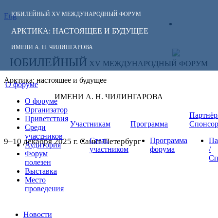
ЮБИЛЕЙНЫЙ
XV МЕЖДУНАРОДНЫЙ ФОРУМ
Eng
СЛЕДИТЕ ЗА
ЛИЧНЫЙ
НОВОСТЯМИ
АРКТИКА: НАСТОЯЩЕЕ И БУДУЩЕЕ
КАБИНЕТ
ФОРУМА:
ИМЕНИ А. Н. ЧИЛИНГАРОВА
ЮБИЛЕЙНЫЙ
XV МЕЖДУНАРОДНЫЙ ФОРУМ
Арктика: настоящее и будущее
О форуме
ИМЕНИ А. Н. ЧИЛИНГАРОВА
О форуме
Организатор
Партнёр
Приветствия
Участникам
Программа
Спонсо
Среди
участников
Стать
Программа
Па
9–10 декабря 2025 г. Санкт-Петербург
Аудитория
участником
форума
/
Форум
Сп
полезен
Выставка
Место
проведения
Новости