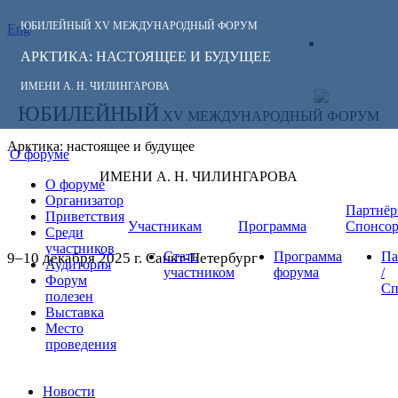
ЮБИЛЕЙНЫЙ
XV МЕЖДУНАРОДНЫЙ ФОРУМ
Eng
СЛЕДИТЕ ЗА
ЛИЧНЫЙ
НОВОСТЯМИ
АРКТИКА: НАСТОЯЩЕЕ И БУДУЩЕЕ
КАБИНЕТ
ФОРУМА:
ИМЕНИ А. Н. ЧИЛИНГАРОВА
ЮБИЛЕЙНЫЙ
XV МЕЖДУНАРОДНЫЙ ФОРУМ
Арктика: настоящее и будущее
О форуме
ИМЕНИ А. Н. ЧИЛИНГАРОВА
О форуме
Организатор
Партнёр
Приветствия
Участникам
Программа
Спонсо
Среди
участников
Стать
Программа
Па
9–10 декабря 2025 г. Санкт-Петербург
Аудитория
участником
форума
/
Форум
Сп
полезен
Выставка
Место
проведения
Новости