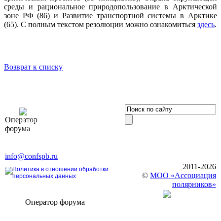
среды и рациональное природопользование в Арктической
зоне РФ (86) и Развитие транспортной системы в Арктике
(65). С полным текстом резолюции можно ознакомиться
здесь
.
Возврат к списку
OOO «Бизнес-
Оператор
Элит»
форума
196191, г. Санкт-Петербург,
Ленинский пр., д. 168
Тел. +7 (812) 327-93-70, E-mail:
info@confspb.ru
2011-2026
Политика в отношении обработки
©
МОО «Ассоциация
персональных данных
полярников»
Оператор форума
CONFERENCE POINT