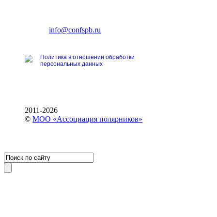
196191, Санкт-Петербург,
Ленинский пр., 168
тел.: +7 (812) 327-93-70
E-mail:
info@confspb.ru
Политика в отношении обработки
персональных данных
2011-2026
©
МОО «Ассоциация полярников»