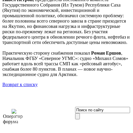
Государственного Собрания (Ил Тумэн) Республики Саха
(Якутия) по экономической, инвестиционной и
промышленной политике, обозначил системную проблему:
более половины всего северного завоза в стране приходится
на Якутию, но финансовая нагрузка и инфраструктурные
риски по-прежнему лежат на регионах. Без участия
федерального центра в обновлении речного флота, нефтебаз и
транспортной сети обеспечить доступные цены невозможно.
Практическую сторону снабжения показал
Роман Ершов
,
Начальник ФГБУ «Северное УГМС»: судно «Михаил Сомов»
работает вдоль всей трассы СМП как «рейсовый автобус»,
снабжая более 80 пунктов. В планах — новое научно-
экспедиционное судно для Арктики.
Возврат к списку
OOO «Бизнес-
Оператор
Элит»
форума
196191, г. Санкт-Петербург,
Ленинский пр., д. 168
Тел. +7 (812) 327-93-70, E-mail: