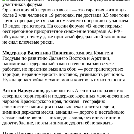
Организация «Северного завоза» — это гарантия жизни для
более 2 млн человек в 19 регионах, где доставка 3,5 млн тонн
грузов превращается в многомесячную операцию с участием
19 видов транспорта. На сессии форума «В числе первых:
бесперебойное приоритетное снабжение товарами АЗРФ»
обсуждали, почему даже принятый федеральный закон пока
не снял ключевые риски.
Модератор Валентина Пивненко
, зампред Комитета
Госдумы по развитию Дальнего Востока и Арктики,
напомнила: федеральный закон о северном завозе уже
работает, но практика выявила сбои — рост транспортных
тарифов, неравномерность поставок, уязвимость регионов.
Нужна донастройка механизмов и контроль их исполнения.
Антон Нарчуганов,
руководитель Агентства по развитию
северных территорий и поддержке коренных малочисленных
народов Красноярского края, показал «географию
сложности»: навигация на малых реках длится недели,
зимники держатся месяц, авиация — дорого и нестабильно.
Самое слабое звено — последняя миля, без инвестиций в
дноуглубление, порты и зимние дороги её не закрыть.
Павел Петров,
председатель постоянного комитета