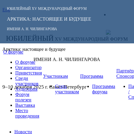
ЮБИЛЕЙНЫЙ
XV МЕЖДУНАРОДНЫЙ ФОРУМ
Eng
СЛЕДИТЕ ЗА
ЛИЧНЫЙ
НОВОСТЯМИ
АРКТИКА: НАСТОЯЩЕЕ И БУДУЩЕЕ
КАБИНЕТ
ФОРУМА:
ИМЕНИ А. Н. ЧИЛИНГАРОВА
ЮБИЛЕЙНЫЙ
XV МЕЖДУНАРОДНЫЙ ФОРУМ
Арктика: настоящее и будущее
О форуме
ИМЕНИ А. Н. ЧИЛИНГАРОВА
О форуме
Организатор
Партнёр
Приветствия
Участникам
Программа
Спонсо
Среди
участников
Стать
Программа
Па
9–10 декабря 2025 г. Санкт-Петербург
Аудитория
участником
форума
/
Форум
Сп
полезен
Выставка
Место
проведения
Новости