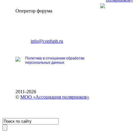
Оператор форума
CONFERENCE POINT
196191, Санкт-Петербург,
Ленинский пр., 168
тел.: +7 (812) 327-93-70
E-mail:
info@confspb.ru
Политика в отношении обработки
персональных данных
2011-2026
©
МОО «Ассоциация полярников»