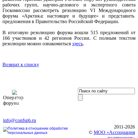
рабочих групп, научно-делового и экспертного совета
Госкомиссии рассмотреть резолюцию VI Международного
форума «Арктика: настоящее и будущее» и представить
предложения в Правительство Российской Федерации.
В итоговую резолюцию форума вошли 515 предложений от
166 участников и 42 регионов России. С полным текстом
резолюции можно ознакомиться
здесь
.
Возврат к списку
OOO «Бизнес-
Оператор
Элит»
форума
196191, г. Санкт-Петербург,
Ленинский пр., д. 168
Тел. +7 (812) 327-93-70, E-mail:
info@confspb.ru
2011-2026
Политика в отношении обработки
©
МОО «Ассоциация
персональных данных
полярников»