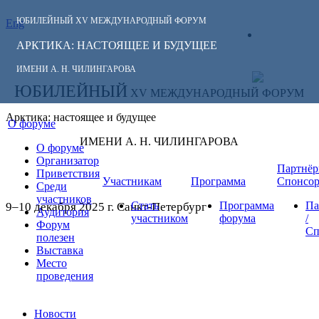
ЮБИЛЕЙНЫЙ
XV МЕЖДУНАРОДНЫЙ ФОРУМ
Eng
СЛЕДИТЕ ЗА
ЛИЧНЫЙ
НОВОСТЯМИ
АРКТИКА: НАСТОЯЩЕЕ И БУДУЩЕЕ
КАБИНЕТ
ФОРУМА:
ИМЕНИ А. Н. ЧИЛИНГАРОВА
ЮБИЛЕЙНЫЙ
XV МЕЖДУНАРОДНЫЙ ФОРУМ
Арктика: настоящее и будущее
О форуме
ИМЕНИ А. Н. ЧИЛИНГАРОВА
О форуме
Организатор
Партнёр
Приветствия
Участникам
Программа
Спонсо
Среди
участников
Стать
Программа
Па
9–10 декабря 2025 г. Санкт-Петербург
Аудитория
участником
форума
/
Форум
Сп
полезен
Выставка
Место
проведения
Новости