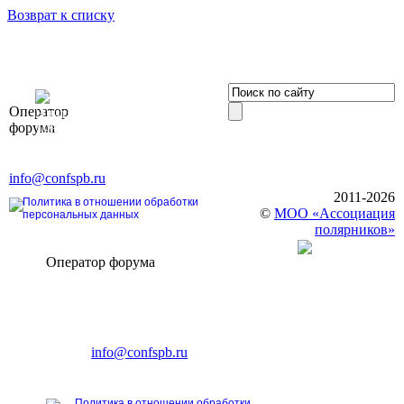
Возврат к списку
OOO «Бизнес-
Оператор
Элит»
форума
196191, г. Санкт-Петербург,
Ленинский пр., д. 168
Тел. +7 (812) 327-93-70, E-mail:
info@confspb.ru
2011-2026
Политика в отношении обработки
©
МОО «Ассоциация
персональных данных
полярников»
Оператор форума
CONFERENCE POINT
196191, Санкт-Петербург,
Ленинский пр., 168
тел.: +7 (812) 327-93-70
E-mail:
info@confspb.ru
Политика в отношении обработки