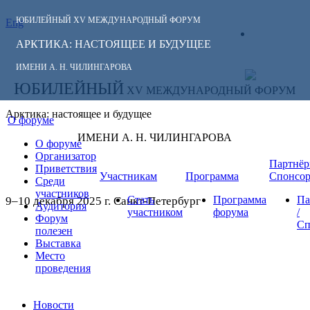
ЮБИЛЕЙНЫЙ
XV МЕЖДУНАРОДНЫЙ ФОРУМ
Eng
СЛЕДИТЕ ЗА
ЛИЧНЫЙ
НОВОСТЯМИ
АРКТИКА: НАСТОЯЩЕЕ И БУДУЩЕЕ
КАБИНЕТ
ФОРУМА:
ИМЕНИ А. Н. ЧИЛИНГАРОВА
ЮБИЛЕЙНЫЙ
XV МЕЖДУНАРОДНЫЙ ФОРУМ
Арктика: настоящее и будущее
О форуме
ИМЕНИ А. Н. ЧИЛИНГАРОВА
О форуме
Организатор
Партнёр
Приветствия
Участникам
Программа
Спонсо
Среди
участников
Стать
Программа
Па
9–10 декабря 2025 г. Санкт-Петербург
Аудитория
участником
форума
/
Форум
Сп
полезен
Выставка
Место
проведения
Новости