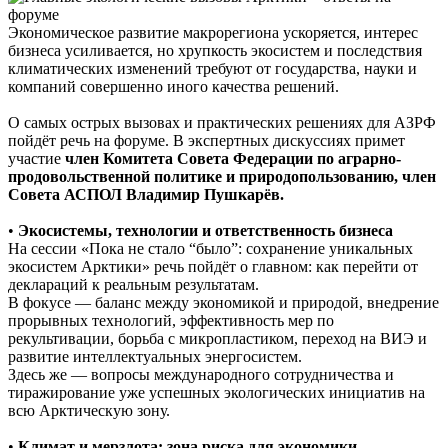
Экономическое развитие макрорегиона ускоряется, интерес
бизнеса усиливается, но хрупкость экосистем и последствия
климатических изменений требуют от государства, науки и
компаний совершенно иного качества решений.
О самых острых вызовах и практических решениях для АЗРФ
пойдёт речь на форуме. В экспертных дискуссиях примет
участие
член Комитета Совета Федерации по аграрно-
продовольственной политике и природопользованию, член
Совета АСПОЛ Владимир Пушкарёв.
•
Экосистемы, технологии и ответственность бизнеса
На сессии «Пока не стало “было”: сохранение уникальных
экосистем Арктики» речь пойдёт о главном: как перейти от
деклараций к реальным результатам.
В фокусе — баланс между экономикой и природой, внедрение
прорывных технологий, эффективность мер по
рекультивации, борьба с микропластиком, переход на ВИЭ и
развитие интеллектуальных энергосистем.
Здесь же — вопросы международного сотрудничества и
тиражирование уже успешных экологических инициатив на
всю Арктическую зону.
•
Климат и мерзлота: зона риска для экономики