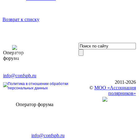
Возврат к списку
OOO «Бизнес-
Оператор
Элит»
форума
196191, г. Санкт-Петербург,
Ленинский пр., д. 168
Тел. +7 (812) 327-93-70, E-mail:
info@confspb.ru
2011-2026
Политика в отношении обработки
©
МОО «Ассоциация
персональных данных
полярников»
Оператор форума
CONFERENCE POINT
196191, Санкт-Петербург,
Ленинский пр., 168
тел.: +7 (812) 327-93-70
E-mail:
info@confspb.ru