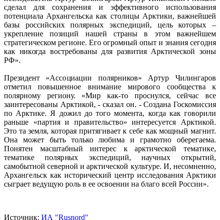
сделал для сохранения и эффективного использования
потенциала Архангельска как столицы Арктики, важнейшей
базы российских полярных экспедиций, цель которых –
укрепление позиций нашей страны в этом важнейшем
стратегическом регионе. Его огромный опыт и знания сегодня
как никогда востребованы для развития Арктической зоны
РФ».
Президент «Ассоциации полярников» Артур Чилингаров
отметил повышенное внимание мирового сообщества к
полярному региону. «Мир как-то проснулся, сейчас все
заинтересованы Арктикой, - сказал он. - Создана Госкомиссия
по Арктике. Я дожил до того момента, когда как говорили
раньше «партия и правительство» интересуется Арктикой.
Это та земля, которая притягивает к себе как мощный магнит.
Она может быть только любима и грамотно оберегаема.
Понятен масштабный интерес к арктической тематике,
тематике полярных экспедиций, научных открытий,
самобытной северной и арктической культуре. И, несомненно,
Архангельск как исторический центр исследования Арктики
сыграет ведущую роль в ее освоении на благо всей России».
Источник:
ИА "Rusnord"