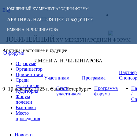
ЮБИЛЕЙНЫЙ
XV МЕЖДУНАРОДНЫЙ ФОРУМ
Eng
СЛЕДИТЕ ЗА
ЛИЧНЫЙ
НОВОСТЯМИ
АРКТИКА: НАСТОЯЩЕЕ И БУДУЩЕЕ
КАБИНЕТ
ФОРУМА:
ИМЕНИ А. Н. ЧИЛИНГАРОВА
ЮБИЛЕЙНЫЙ
XV МЕЖДУНАРОДНЫЙ ФОРУМ
Арктика: настоящее и будущее
О форуме
ИМЕНИ А. Н. ЧИЛИНГАРОВА
О форуме
Организатор
Партнёр
Приветствия
Участникам
Программа
Спонсо
Среди
участников
Стать
Программа
Па
9–10 декабря 2025 г. Санкт-Петербург
Аудитория
участником
форума
/
Форум
Сп
полезен
Выставка
Место
проведения
Новости