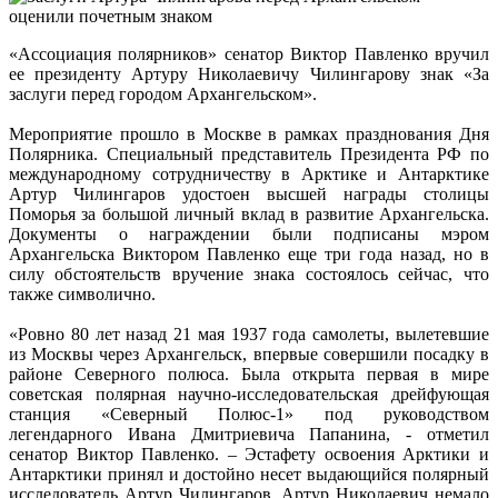
«Ассоциация полярников» сенатор Виктор Павленко вручил
ее президенту Артуру Николаевичу Чилингарову знак «За
заслуги перед городом Архангельском».
Мероприятие прошло в Москве в рамках празднования Дня
Полярника. Специальный представитель Президента РФ по
международному сотрудничеству в Арктике и Антарктике
Артур Чилингаров удостоен высшей награды столицы
Поморья за большой личный вклад в развитие Архангельска.
Документы о награждении были подписаны мэром
Архангельска Виктором Павленко еще три года назад, но в
силу обстоятельств вручение знака состоялось сейчас, что
также символично.
«Ровно 80 лет назад 21 мая 1937 года самолеты, вылетевшие
из Москвы через Архангельск, впервые совершили посадку в
районе Северного полюса. Была открыта первая в мире
советская полярная научно-исследовательская дрейфующая
станция «Северный Полюс-1» под руководством
легендарного Ивана Дмитриевича Папанина, - отметил
сенатор Виктор Павленко. – Эстафету освоения Арктики и
Антарктики принял и достойно несет выдающийся полярный
исследователь Артур Чилингаров. Артур Николаевич немало