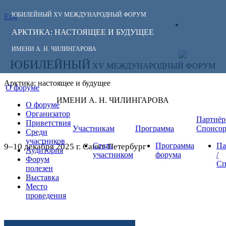
ЮБИЛЕЙНЫЙ
XV МЕЖДУНАРОДНЫЙ ФОРУМ
Eng
СЛЕДИТЕ ЗА
ЛИЧНЫЙ
НОВОСТЯМИ
АРКТИКА: НАСТОЯЩЕЕ И БУДУЩЕЕ
КАБИНЕТ
ФОРУМА:
ИМЕНИ А. Н. ЧИЛИНГАРОВА
ЮБИЛЕЙНЫЙ
XV МЕЖДУНАРОДНЫЙ ФОРУМ
Арктика: настоящее и будущее
О форуме
ИМЕНИ А. Н. ЧИЛИНГАРОВА
О форуме
Организатор
Партнёр
Приветствия
Участникам
Программа
Спонсо
Среди
участников
Стать
Программа
Па
9–10 декабря 2025 г. Санкт-Петербург
Аудитория
участником
форума
/
Форум
Сп
полезен
Выставка
Место
проведения