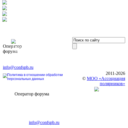
OOO «Бизнес-
Оператор
Элит»
форума
196191, г. Санкт-Петербург,
Ленинский пр., д. 168
Тел. +7 (812) 327-93-70, E-mail:
info@confspb.ru
2011-2026
Политика в отношении обработки
©
МОО «Ассоциация
персональных данных
полярников»
Оператор форума
CONFERENCE POINT
196191, Санкт-Петербург,
Ленинский пр., 168
тел.: +7 (812) 327-93-70
E-mail:
info@confspb.ru