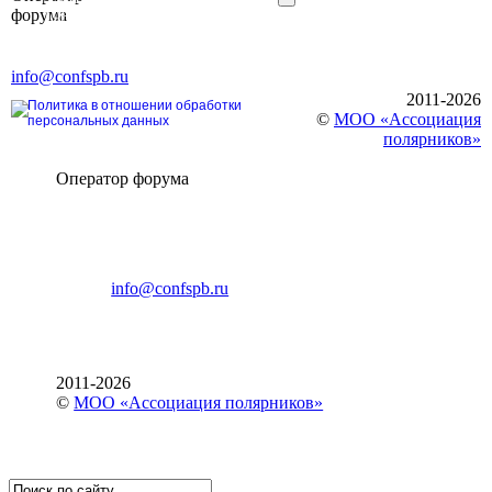
форума
196191, г. Санкт-Петербург,
Ленинский пр., д. 168
Тел. +7 (812) 327-93-70, E-mail:
info@confspb.ru
2011-2026
Политика в отношении обработки
©
МОО «Ассоциация
персональных данных
полярников»
Оператор форума
CONFERENCE POINT
196191, Санкт-Петербург,
Ленинский пр., 168
тел.: +7 (812) 327-93-70
E-mail:
info@confspb.ru
2011-2026
©
МОО «Ассоциация полярников»