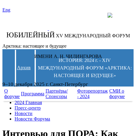
Eng
СЛЕДИТЕ ЗА
НОВОСТЯМИ
ФОРУМА:
ЮБИЛЕЙНЫЙ
XV МЕЖДУНАРОДНЫЙ ФОРУМ
Арктика: настоящее и будущее
ИМЕНИ А. Н. ЧИЛИНГАРОВА
ИСТОРИЯ: 2024 г. - XIV
Архив
МЕЖДУНАРОДНЫЙ ФОРУМ «АРКТИКА:
НАСТОЯЩЕЕ И БУДУЩЕЕ»
9–10 декабря 2025 г. Санкт-Петербург
О
Партнёры/
Фоторепортаж
СМИ о
Программа
форуме
Спонсоры
- 2024
форуме
2024 Главная
Пресс-центр
Новости
Новости Форума
Интервью для ПОРА: Как