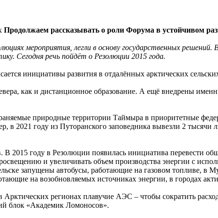
Продолжаем рассказывать о роли Форума в устойчивом раз
люциях мероприятия, легли в основу государственных решений. В
ку. Сегодня речь пойдёт о Резолюции 2015 года.
касается инициативы развития в отдалённых арктических сельск
вера, как и дистанционное образование. А ещё внедрены именн
раняемые природные территории Таймыра в приоритетные федер
ер, в 2021 году из Путоранского заповедника вывезли 2 тысячи 
 В 2015 году в Резолюции появилась инициатива перевести общ
просвещению и увеличивать объем производства энергии с испо
льске запущены автобусы, работающие на газовом топливе, в М
ботающие на возобновляемых источниках энергии, в городах акт
в Арктических регионах плавучие АЭС – чтобы сократить расход
кий блок «Академик Ломоносов».