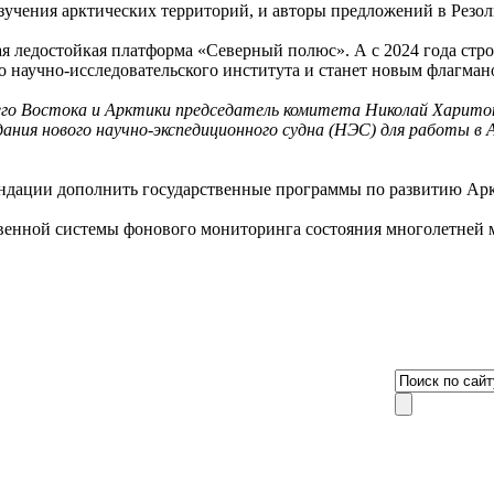
 изучения арктических территорий, и авторы предложений в Ре
я ледостойкая платформа «Северный полюс». А с 2024 года стр
го научно-исследовательского института и станет новым флагма
его Востока и Арктики председатель комитета Николай Харито
ия нового научно-экспедиционного судна (НЭС) для работы в А
омендации дополнить государственные программы по развитию А
твенной системы фонового мониторинга состояния многолетней м
8