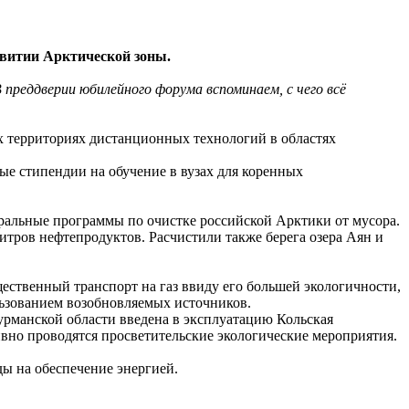
витии Арктической зоны.
 преддверии юбилейного форума вспоминаем, с чего всё
их территориях дистанционных технологий в областях
ые стипендии на обучение в вузах для коренных
альные программы по очистке российской Арктики от мусора.
литров нефтепродуктов. Расчистили также берега озера Аян и
ественный транспорт на газ ввиду его большей экологичности,
льзованием возобновляемых источников.
урманской области введена в эксплуатацию Кольская
ивно проводятся просветительские экологические мероприятия.
ы на обеспечение энергией.