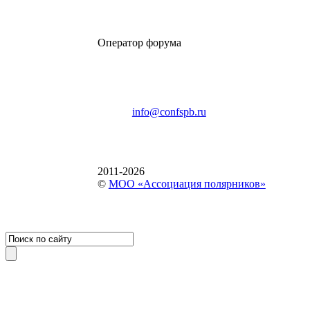
Оператор форума
CONFERENCE POINT
196191, Санкт-Петербург,
Ленинский пр., 168
тел.: +7 (812) 327-93-70
E-mail:
info@confspb.ru
2011-2026
©
МОО «Ассоциация полярников»