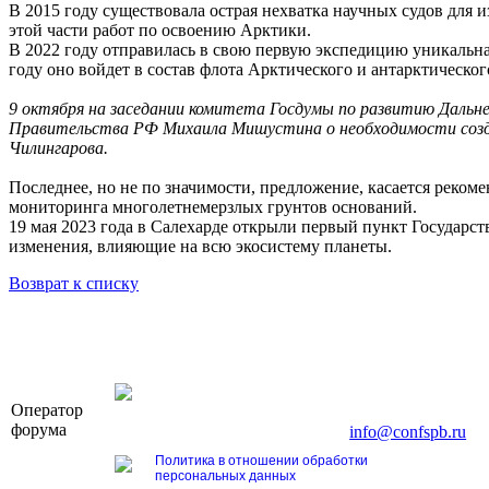
В 2015 году существовала острая нехватка научных судов для
этой части работ по освоению Арктики.
В 2022 году отправилась в свою первую экспедицию уникальна
году оно войдет в состав флота Арктического и антарктическо
9 октября на заседании комитета Госдумы по развитию Дальн
Правительства РФ Михаила Мишустина о необходимости создан
Чилингарова.
Последнее, но не по значимости, предложение, касается рек
мониторинга многолетнемерзлых грунтов оснований.
19 мая 2023 года в Салехарде открыли первый пункт Государс
изменения, влияющие на всю экосистему планеты.
Возврат к списку
OOO «Бизнес-Элит»
Оператор
196191, г. Санкт-Петербург, Ленинский пр., д. 16
форума
Тел. +7 (812) 327-93-70, E-mail:
info@confspb.ru
Политика в отношении обработки
персональных данных