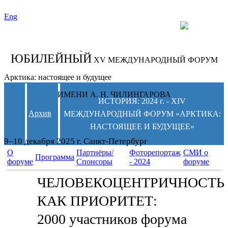
Eng
СЛЕДИТЕ ЗА
НОВОСТЯМИ
ФОРУМА:
ЮБИЛЕЙНЫЙ
XV МЕЖДУНАРОДНЫЙ ФОРУМ
Арктика: настоящее и будущее
ИМЕНИ А. Н. ЧИЛИНГАРОВА
ИСТОРИЯ: 2024 г. - XIV
Архив
МЕЖДУНАРОДНЫЙ ФОРУМ «АРКТИКА:
НАСТОЯЩЕЕ И БУДУЩЕЕ»
9–10 декабря 2025 г. Санкт-Петербург
О
Партнёры/
Фоторепортаж
СМИ о
Программа
форуме
Спонсоры
- 2024
форуме
ЧЕЛОВЕКОЦЕНТРИЧНОСТЬ
КАК ПРИОРИТЕТ:
2000 участников форума