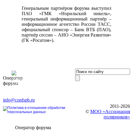
Генеральным партнёром форума выступил
ПАО «ГМК «Норильский никель»,
генеральный информационный партнёр –
информационное агентство России ТАСС,
официальный спонсор – Банк ВТБ (ПАО),
партнёр сессии – АНО «Энергия Развития»
(ГК «Росатом»).
OOO «Бизнес-
Оператор
Элит»
форума
196191, г. Санкт-Петербург,
Ленинский пр., д. 168
Тел. +7 (812) 327-93-70, E-mail:
info@confspb.ru
2011-2026
Политика в отношении обработки
©
МОО «Ассоциация
персональных данных
полярников»
Оператор форума