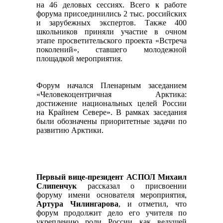
на 46 деловых сессиях. Всего к работе
форума присоединились 2 тыс. российских
и зарубежных экспертов. Также 400
школьников приняли участие в очном
этапе просветительского проекта «Встреча
поколений», ставшего молодежной
площадкой мероприятия.
Форум начался Пленарным заседанием
«Человекоцентричная Арктика:
достижение национальных целей России
на Крайнем Севере». В рамках заседания
были обозначены приоритетные задачи по
развитию Арктики.
Первый вице-президент АСПОЛ Михаил
Слипенчук
рассказал о присвоении
форуму имени основателя мероприятия,
Артура Чилингарова
, и отметил, что
форум продолжит дело его учителя по
укреплению роли России как ведущей