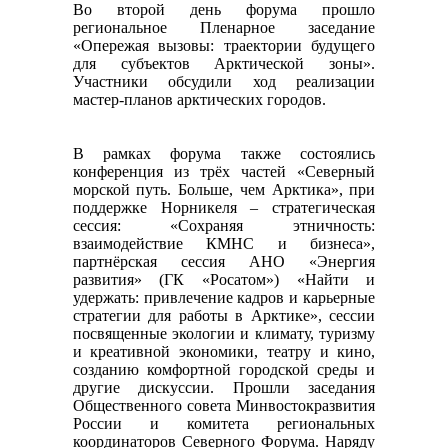
Во второй день форума прошло
региональное Пленарное заседание
«Опережая вызовы: траектории будущего
для субъектов Арктической зоны».
Участники обсудили ход реализации
мастер-планов арктических городов.
В рамках форума также состоялись
конференция из трёх частей «Cеверный
морской путь. Больше, чем Арктика», при
поддержке Норникеля – стратегическая
сессия: «Сохраняя этничность:
взаимодействие КМНС и бизнеса»,
партнёрская сессия АНО «Энергия
развития» (ГК «Росатом») «Найти и
удержать: привлечение кадров и карьерные
стратегии для работы в Арктике», сессии
посвященные экологии и климату, туризму
и креативной экономики, театру и кино,
созданию комфортной городской среды и
другие дискуссии. Прошли заседания
Общественного совета Минвостокразвития
России и комитета региональных
координаторов Северного Форума. Наряду