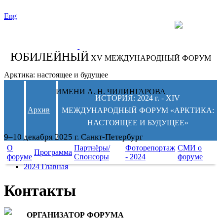
Eng
СЛЕДИТЕ ЗА
НОВОСТЯМИ
ФОРУМА:
ЮБИЛЕЙНЫЙ
XV МЕЖДУНАРОДНЫЙ ФОРУМ
Арктика: настоящее и будущее
ИМЕНИ А. Н. ЧИЛИНГАРОВА
ИСТОРИЯ: 2024 г. - XIV
Архив
МЕЖДУНАРОДНЫЙ ФОРУМ «АРКТИКА:
НАСТОЯЩЕЕ И БУДУЩЕЕ»
9–10 декабря 2025 г. Санкт-Петербург
О
Партнёры/
Фоторепортаж
СМИ о
Программа
форуме
Спонсоры
- 2024
форуме
2024 Главная
Контакты
ОРГАНИЗАТОР ФОРУМА