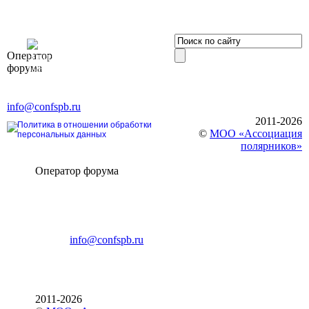
OOO «Бизнес-
Оператор
Элит»
форума
196191, г. Санкт-Петербург,
Ленинский пр., д. 168
Тел. +7 (812) 327-93-70, E-mail:
info@confspb.ru
2011-2026
Политика в отношении обработки
©
МОО «Ассоциация
персональных данных
полярников»
Оператор форума
CONFERENCE POINT
196191, Санкт-Петербург,
Ленинский пр., 168
тел.: +7 (812) 327-93-70
E-mail:
info@confspb.ru
2011-2026