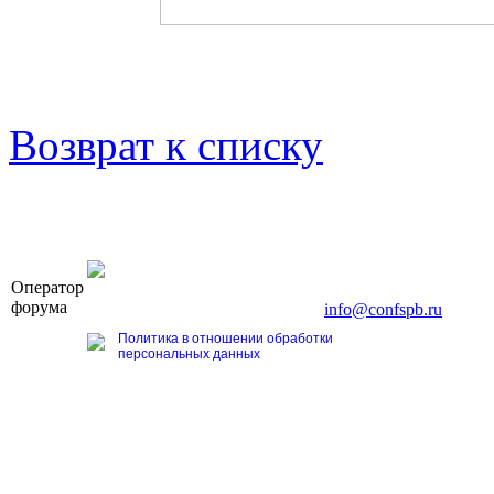
Возврат к списку
OOO «Бизнес-Элит»
Оператор
196191, г. Санкт-Петербург, Ленинский пр., д. 168
форума
Тел. +7 (812) 327-93-70, E-mail:
info@confspb.ru
Политика в отношении обработки
персональных данных