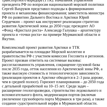
транспортного коридора (ТТК). Начальник управления
президента РФ по вопросам национальной морской политики
Сергей Вахруков представил подходы к формированию
проекта и механизмы финансирования; заместитель министра
РФ по развитию Дальнего Востока и Арктики Юрий
Сердечкин – проект как инструмент реализации стратегии
развития Арктической зоны до 2050 года; президент АО
«Фонд «Кристалл роста» Александр Галушка – архитектуру
проекта и «точки роста» на примере Мурманской области и
Якутии.
Комплексный проект развития Арктики и ТТК
разрабатывается на площадке Морской коллегии и
правительства РФ с участием комиссии Госсовета и регионов.
Проект призван ответить на системные вызовы:
рассогласованность управления, сокращение грузовой базы
после 2035 года, отток населения из Арктической зоны РФ, а
также высокую стоимость и технологическую зависимость
(реализация проектов в Арктике обходится в 2–3 раза дороже,
чем в средней полосе). Горизонт планирования – до 2050 года
с детальной проработкой на 10–15 лет. Среди задач –
расширение геологоразведки, строительство ледокольного и
вспомогательного флота, модернизация портов (включая
увеличение грузооборота порта Мурманск в три раза), а также
создание судостроительной верфи в Мурманской области.