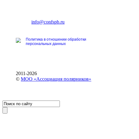
196191, Санкт-Петербург,
Ленинский пр., 168
тел.: +7 (812) 327-93-70
E-mail:
info@confspb.ru
Политика в отношении обработки
персональных данных
2011-2026
©
МОО «Ассоциация полярников»