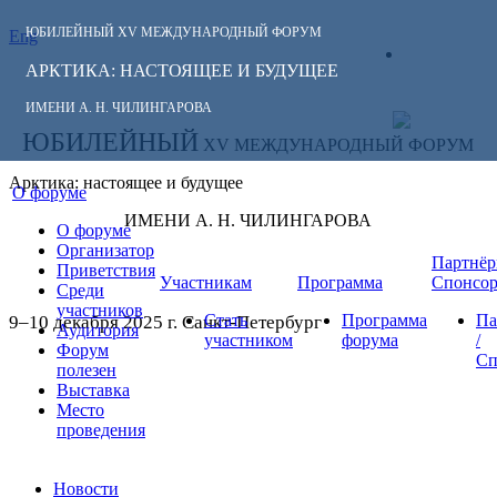
ЮБИЛЕЙНЫЙ
XV МЕЖДУНАРОДНЫЙ ФОРУМ
Eng
СЛЕДИТЕ ЗА
ЛИЧНЫЙ
НОВОСТЯМИ
АРКТИКА: НАСТОЯЩЕЕ И БУДУЩЕЕ
КАБИНЕТ
ФОРУМА:
ИМЕНИ А. Н. ЧИЛИНГАРОВА
ЮБИЛЕЙНЫЙ
XV МЕЖДУНАРОДНЫЙ ФОРУМ
Арктика: настоящее и будущее
О форуме
ИМЕНИ А. Н. ЧИЛИНГАРОВА
О форуме
Организатор
Партнёр
Приветствия
Участникам
Программа
Спонсо
Среди
участников
Стать
Программа
Па
9–10 декабря 2025 г. Санкт-Петербург
Аудитория
участником
форума
/
Форум
Сп
полезен
Выставка
Место
проведения
Новости