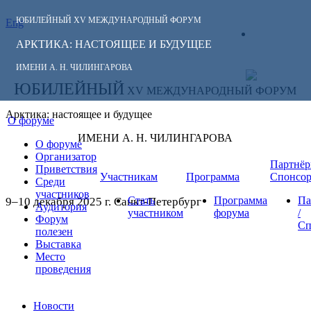
ЮБИЛЕЙНЫЙ
XV МЕЖДУНАРОДНЫЙ ФОРУМ
Eng
СЛЕДИТЕ ЗА
ЛИЧНЫЙ
НОВОСТЯМИ
АРКТИКА: НАСТОЯЩЕЕ И БУДУЩЕЕ
КАБИНЕТ
ФОРУМА:
ИМЕНИ А. Н. ЧИЛИНГАРОВА
ЮБИЛЕЙНЫЙ
XV МЕЖДУНАРОДНЫЙ ФОРУМ
Арктика: настоящее и будущее
О форуме
ИМЕНИ А. Н. ЧИЛИНГАРОВА
О форуме
Организатор
Партнёр
Приветствия
Участникам
Программа
Спонсо
Среди
участников
Стать
Программа
Па
9–10 декабря 2025 г. Санкт-Петербург
Аудитория
участником
форума
/
Форум
Сп
полезен
Выставка
Место
проведения
Новости