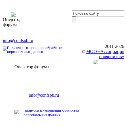
OOO «Бизнес-
Оператор
Элит»
форума
196191, г. Санкт-Петербург,
Ленинский пр., д. 168
Тел. +7 (812) 327-93-70, E-mail:
info@confspb.ru
2011-2026
Политика в отношении обработки
©
МОО «Ассоциация
персональных данных
полярников»
Оператор форума
CONFERENCE POINT
196191, Санкт-Петербург,
Ленинский пр., 168
тел.: +7 (812) 327-93-70
E-mail:
info@confspb.ru
Политика в отношении обработки
персональных данных