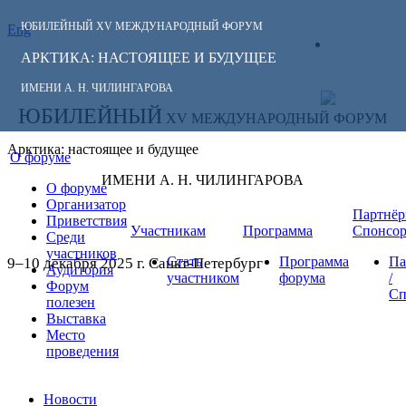
ЮБИЛЕЙНЫЙ
XV МЕЖДУНАРОДНЫЙ ФОРУМ
Eng
СЛЕДИТЕ ЗА
ЛИЧНЫЙ
НОВОСТЯМИ
АРКТИКА: НАСТОЯЩЕЕ И БУДУЩЕЕ
КАБИНЕТ
ФОРУМА:
ИМЕНИ А. Н. ЧИЛИНГАРОВА
ЮБИЛЕЙНЫЙ
XV МЕЖДУНАРОДНЫЙ ФОРУМ
Арктика: настоящее и будущее
О форуме
ИМЕНИ А. Н. ЧИЛИНГАРОВА
О форуме
Организатор
Партнёр
Приветствия
Участникам
Программа
Спонсо
Среди
участников
Стать
Программа
Па
9–10 декабря 2025 г. Санкт-Петербург
Аудитория
участником
форума
/
Форум
Сп
полезен
Выставка
Место
проведения
Новости