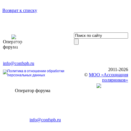
Возврат к списку
OOO «Бизнес-
Оператор
Элит»
форума
196191, г. Санкт-Петербург,
Ленинский пр., д. 168
Тел. +7 (812) 327-93-70, E-mail:
info@confspb.ru
2011-2026
Политика в отношении обработки
©
МОО «Ассоциация
персональных данных
полярников»
Оператор форума
CONFERENCE POINT
196191, Санкт-Петербург,
Ленинский пр., 168
тел.: +7 (812) 327-93-70
E-mail:
info@confspb.ru