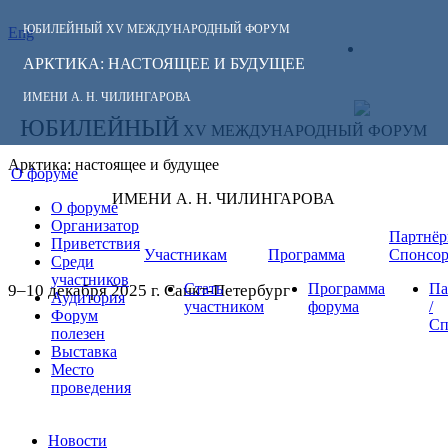
ЮБИЛЕЙНЫЙ
XV МЕЖДУНАРОДНЫЙ ФОРУМ
Eng
СЛЕДИТЕ ЗА
ЛИЧНЫЙ
НОВОСТЯМИ
АРКТИКА: НАСТОЯЩЕЕ И БУДУЩЕЕ
КАБИНЕТ
ФОРУМА:
ИМЕНИ А. Н. ЧИЛИНГАРОВА
ЮБИЛЕЙНЫЙ
XV МЕЖДУНАРОДНЫЙ ФОРУМ
Арктика: настоящее и будущее
О форуме
ИМЕНИ А. Н. ЧИЛИНГАРОВА
О форуме
Организатор
Партнёр
Приветствия
Участникам
Программа
Спонсо
Среди
участников
Стать
Программа
Па
9–10 декабря 2025 г. Санкт-Петербург
Аудитория
участником
форума
/
Форум
Сп
полезен
Выставка
Место
проведения
Новости