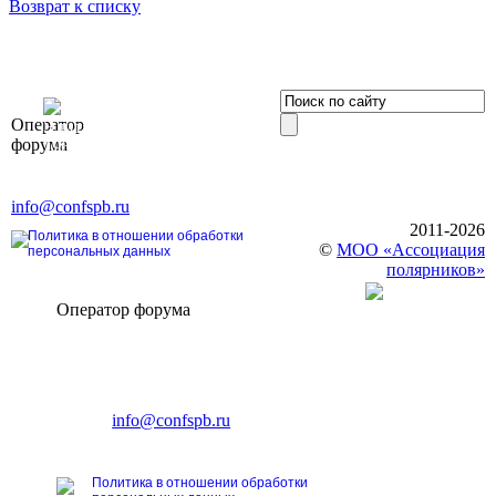
Возврат к списку
OOO «Бизнес-
Оператор
Элит»
форума
196191, г. Санкт-Петербург,
Ленинский пр., д. 168
Тел. +7 (812) 327-93-70, E-mail:
info@confspb.ru
2011-2026
Политика в отношении обработки
©
МОО «Ассоциация
персональных данных
полярников»
Оператор форума
CONFERENCE POINT
196191, Санкт-Петербург,
Ленинский пр., 168
тел.: +7 (812) 327-93-70
E-mail:
info@confspb.ru
Политика в отношении обработки