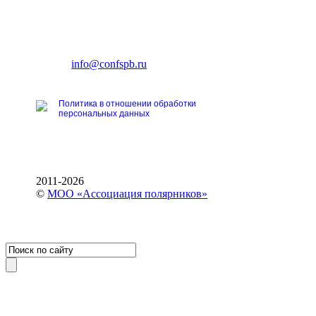
CONFERENCE POINT
196191, Санкт-Петербург,
Ленинский пр., 168
тел.: +7 (812) 327-93-70
E-mail:
info@confspb.ru
Политика в отношении обработки
персональных данных
2011-2026
©
МОО «Ассоциация полярников»