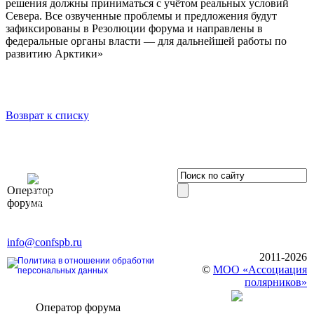
решения должны приниматься с учётом реальных условий
Севера. Все озвученные проблемы и предложения будут
зафиксированы в Резолюции форума и направлены в
федеральные органы власти — для дальнейшей работы по
развитию Арктики»
Возврат к списку
OOO «Бизнес-
Оператор
Элит»
форума
196191, г. Санкт-Петербург,
Ленинский пр., д. 168
Тел. +7 (812) 327-93-70, E-mail:
info@confspb.ru
2011-2026
Политика в отношении обработки
©
МОО «Ассоциация
персональных данных
полярников»
Оператор форума