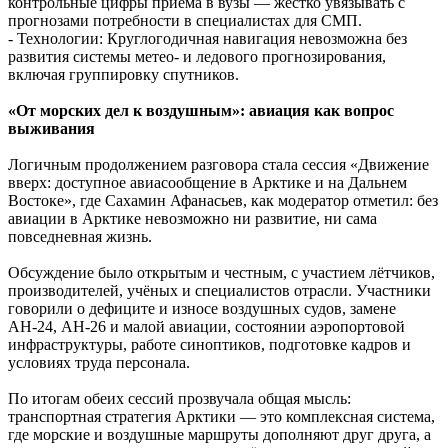
контрольные цифры приема в вузы — жестко увязывать с
прогнозами потребности в специалистах для СМП.
- Технологии: Круглогодичная навигация невозможна без
развития системы метео- и ледового прогнозирования,
включая группировку спутников.
«От морских дел к воздушным»: авиация как вопрос
выживания
Логичным продолжением разговора стала сессия «Движение
вверх: доступное авиасообщение в Арктике и на Дальнем
Востоке», где Сахамин Афанасьев, как модератор отметил: без
авиации в Арктике невозможно ни развитие, ни сама
повседневная жизнь.
Обсуждение было открытым и честным, с участием лётчиков,
производителей, учёных и специалистов отрасли. Участники
говорили о дефиците и износе воздушных судов, замене
АН-24, АН-26 и малой авиации, состоянии аэропортовой
инфраструктуры, работе синоптиков, подготовке кадров и
условиях труда персонала.
По итогам обеих сессий прозвучала общая мысль:
транспортная стратегия Арктики — это комплексная система,
где морские и воздушные маршруты дополняют друг друга, а