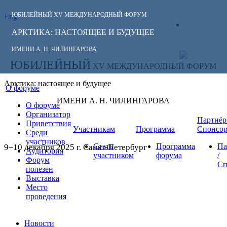
ЮБИЛЕЙНЫЙ
XV МЕЖДУНАРОДНЫЙ ФОРУМ
Eng
СЛЕДИТЕ ЗА
ЛИЧНЫЙ
НОВОСТЯМИ
АРКТИКА: НАСТОЯЩЕЕ И БУДУЩЕЕ
КАБИНЕТ
ФОРУМА:
ИМЕНИ А. Н. ЧИЛИНГАРОВА
ЮБИЛЕЙНЫЙ
XV МЕЖДУНАРОДНЫЙ ФОРУМ
Арктика: настоящее и будущее
О форуме
ИМЕНИ А. Н. ЧИЛИНГАРОВА
О форуме
Организатор
Партнёр
Приветствия
Участникам
Программа
Спонсо
Среди
участников
Стать
Программа
Па
9–10 декабря 2025 г. Санкт-Петербург
Аудитория
участником
форума
/
Форум
Сп
полезен
Выставка
Место
проведения
Новости