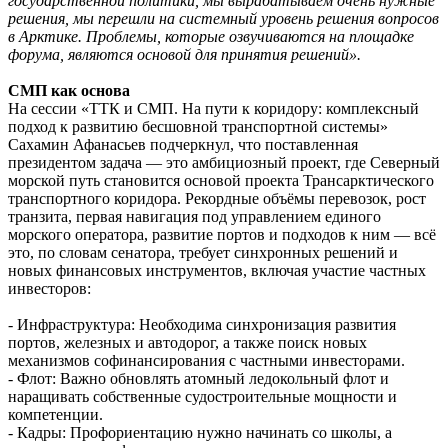
государственной политики, мы вырабатываем очень нужные
решения, мы перешли на системный уровень решения вопросов
в Арктике. Проблемы, которые озвучиваются на площадке
форума, являются основой для принятия решений».
СМП как основа
На сессии «ТТК и СМП. На пути к коридору: комплексный
подход к развитию бесшовной транспортной системы»
Сахамин Афанасьев подчеркнул, что поставленная
президентом задача — это амбициозный проект, где Северный
морской путь становится основой проекта Трансарктического
транспортного коридора. Рекордные объёмы перевозок, рост
транзита, первая навигация под управлением единого
морского оператора, развитие портов и подходов к ним — всё
это, по словам сенатора, требует синхронных решений и
новых финансовых инструментов, включая участие частных
инвесторов:
- Инфраструктура: Необходима синхронизация развития
портов, железных и автодорог, а также поиск новых
механизмов софинансирования с частными инвесторами.
- Флот: Важно обновлять атомный ледокольный флот и
наращивать собственные судостроительные мощности и
компетенции.
- Кадры: Профориентацию нужно начинать со школы, а