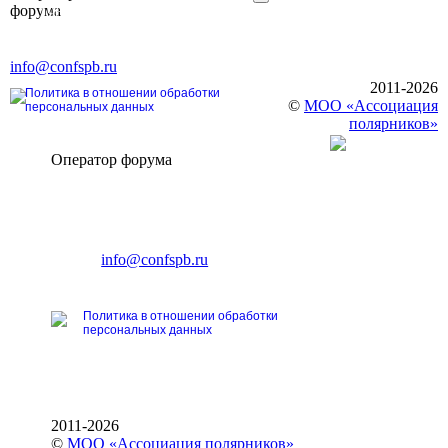
форума
196191, г. Санкт-Петербург,
Ленинский пр., д. 168
Тел. +7 (812) 327-93-70, E-mail:
info@confspb.ru
2011-2026
Политика в отношении обработки
©
МОО «Ассоциация
персональных данных
полярников»
Оператор форума
CONFERENCE POINT
196191, Санкт-Петербург,
Ленинский пр., 168
тел.: +7 (812) 327-93-70
E-mail:
info@confspb.ru
Политика в отношении обработки
персональных данных
2011-2026
©
МОО «Ассоциация полярников»