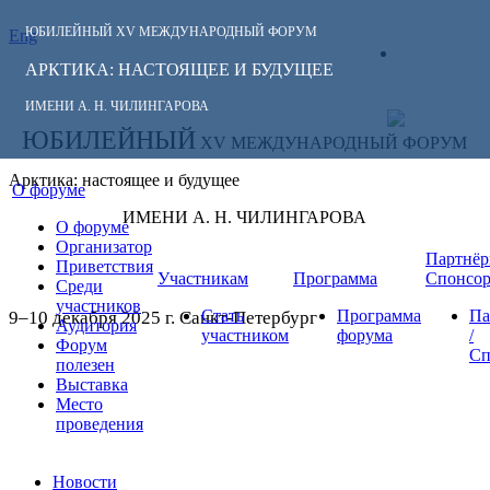
ЮБИЛЕЙНЫЙ
XV МЕЖДУНАРОДНЫЙ ФОРУМ
Eng
СЛЕДИТЕ ЗА
ЛИЧНЫЙ
НОВОСТЯМИ
АРКТИКА: НАСТОЯЩЕЕ И БУДУЩЕЕ
КАБИНЕТ
ФОРУМА:
ИМЕНИ А. Н. ЧИЛИНГАРОВА
ЮБИЛЕЙНЫЙ
XV МЕЖДУНАРОДНЫЙ ФОРУМ
Арктика: настоящее и будущее
О форуме
ИМЕНИ А. Н. ЧИЛИНГАРОВА
О форуме
Организатор
Партнёр
Приветствия
Участникам
Программа
Спонсо
Среди
участников
Стать
Программа
Па
9–10 декабря 2025 г. Санкт-Петербург
Аудитория
участником
форума
/
Форум
Сп
полезен
Выставка
Место
проведения
Новости