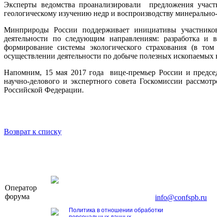
Эксперты ведомства проанализировали предложения участн
геологическому изучению недр и воспроизводству минерально-
Минприроды России поддерживает инициативы участников
деятельности по следующим направлениям: разработка и 
формирование системы экологического страхования (в то
осуществлении деятельности по добыче полезных ископаемых 
Напомним, 15 мая 2017 года вице-премьер России и предсе
научно-делового и экспертного совета Госкомиссии рассмо
Российской Федерации.
Возврат к списку
OOO «Бизнес-Элит»
Оператор
196191, г. Санкт-Петербург, Ленинский пр., д. 16
форума
Тел. +7 (812) 327-93-70, E-mail:
info@confspb.ru
Политика в отношении обработки
персональных данных