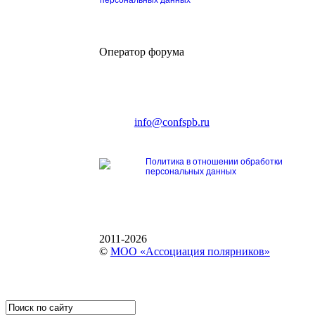
Оператор форума
CONFERENCE POINT
196191, Санкт-Петербург,
Ленинский пр., 168
тел.: +7 (812) 327-93-70
E-mail:
info@confspb.ru
Политика в отношении обработки
персональных данных
2011-2026
©
МОО «Ассоциация полярников»