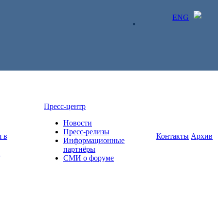
ENG
ЛИЧНЫЙ КАБИНЕТ
Пресс-центр
Новости
Пресс-релизы
 в
Контакты
Архив
Информационные
партнёры
а
СМИ о форуме