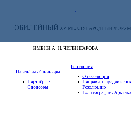
ТЕ ЗА НОВОСТЯМИ ФОРУМА:
ЮБИЛЕЙНЫЙ
XV МЕЖДУНАРОДНЫЙ ФОРУМ
ИМЕНИ А. Н. ЧИЛИНГАРОВА
Резолюция
Партнёры / Спонсоры
О резолюции
а
Партнёры /
Направить предложения
Спонсоры
Резолюцию
Год географии. Арктик