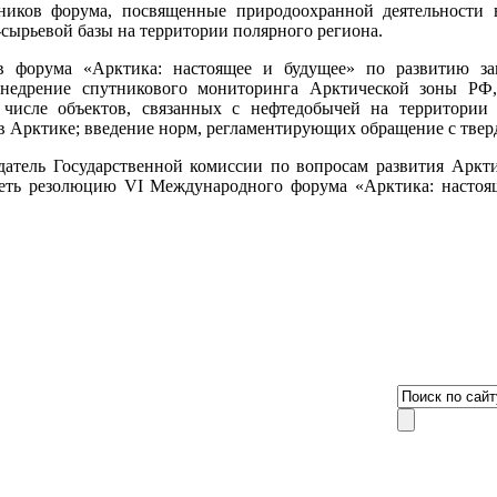
иков форума, посвященные природоохранной деятельности в
сырьевой базы на территории полярного региона.
 форума «Арктика: настоящее и будущее» по развитию зак
внедрение спутникового мониторинга Арктической зоны РФ,
м числе объектов, связанных с нефтедобычей на территори
в Арктике; введение норм, регламентирующих обращение с твер
датель Государственной комиссии по вопросам развития Аркт
треть резолюцию VI Международного форума «Арктика: настоя
8