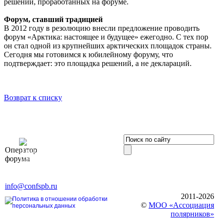
решений, проработанных на форуме.
Форум, ставший традицией
В 2012 году в резолюцию внесли предложение проводить
форум «Арктика: настоящее и будущее» ежегодно. С тех пор
он стал одной из крупнейших арктических площадок страны.
Сегодня мы готовимся к юбилейному форуму, что
подтверждает: это площадка решений, а не деклараций.
Возврат к списку
OOO «Бизнес-
Оператор
Элит»
форума
196191, г. Санкт-Петербург,
Ленинский пр., д. 168
Тел. +7 (812) 327-93-70, E-mail:
info@confspb.ru
2011-2026
Политика в отношении обработки
©
МОО «Ассоциация
персональных данных
полярников»