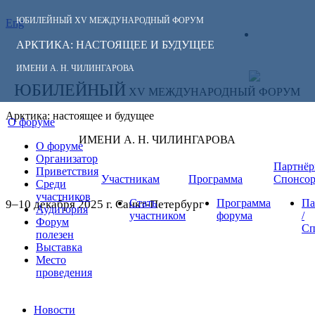
ЮБИЛЕЙНЫЙ
XV МЕЖДУНАРОДНЫЙ ФОРУМ
Eng
СЛЕДИТЕ ЗА
ЛИЧНЫЙ
НОВОСТЯМИ
АРКТИКА: НАСТОЯЩЕЕ И БУДУЩЕЕ
КАБИНЕТ
ФОРУМА:
ИМЕНИ А. Н. ЧИЛИНГАРОВА
ЮБИЛЕЙНЫЙ
XV МЕЖДУНАРОДНЫЙ ФОРУМ
Арктика: настоящее и будущее
О форуме
ИМЕНИ А. Н. ЧИЛИНГАРОВА
О форуме
Организатор
Партнёр
Приветствия
Участникам
Программа
Спонсо
Среди
участников
Стать
Программа
Па
9–10 декабря 2025 г. Санкт-Петербург
Аудитория
участником
форума
/
Форум
Сп
полезен
Выставка
Место
проведения
Новости