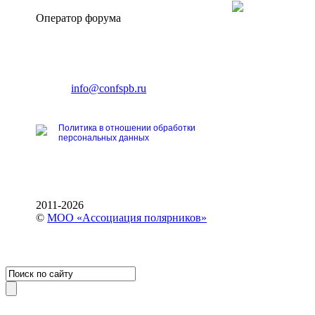
Оператор форума
CONFERENCE POINT
196191, Санкт-Петербург,
Ленинский пр., 168
тел.: +7 (812) 327-93-70
E-mail:
info@confspb.ru
Политика в отношении обработки
персональных данных
2011-2026
©
МОО «Ассоциация полярников»