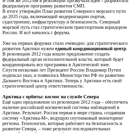
В том же 2012-ом в резолюции прозвучала идея – разработать
федеральную программу развития СМП.
В итоге утверждён План развития Северного морского пути
до 2035 года, включающий модернизацию портов,
судостроение, инфраструктуру и безопасность. Северный
морской путь стал стратегическим транспортным коридором
России. И всё началось с форума.
Уже на первых форумах стало очевидно: для стратегического
развития Арктики нужен
единый координационный центр
.
В резолюцию 2012 года вошло предложение создать
федеральный орган исполнительной власти, который будет
координировать все программы в Арктической зоне.
Спустя несколько лет Президент России Владимир Путин
подписал указ, и появилось Министерство РФ по развитию
Дальнего Востока и Арктики. Теперь у Арктики есть свой
стратегический центр ответственности.
Арктика с орбиты: космос на службе Севера
Ещё одно предложение из резолюции 2012 года – обеспечить
наличие российской космической системы наблюдений в
Арктике. Результат: Россия первая в мире страна, создавшая
систему «Арктика-М», ведущую спутниковый мониторинг
региона. Технологии, которые работают на безопасность и
развитие Севера, – тоже результат последовательных