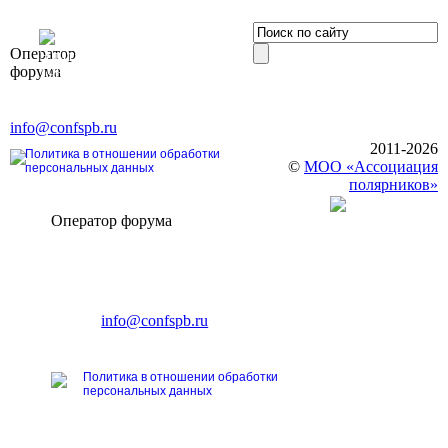
OOO «Бизнес-
Оператор
Элит»
форума
196191, г. Санкт-Петербург,
Ленинский пр., д. 168
Тел. +7 (812) 327-93-70, E-mail:
info@confspb.ru
2011-2026
Политика в отношении обработки
©
МОО «Ассоциация
персональных данных
полярников»
Оператор форума
CONFERENCE POINT
196191, Санкт-Петербург,
Ленинский пр., 168
тел.: +7 (812) 327-93-70
E-mail:
info@confspb.ru
Политика в отношении обработки
персональных данных