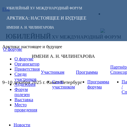
ЮБИЛЕЙНЫЙ
XV МЕЖДУНАРОДНЫЙ ФОРУМ
Eng
СЛЕДИТЕ ЗА
ЛИЧНЫЙ
НОВОСТЯМИ
АРКТИКА: НАСТОЯЩЕЕ И БУДУЩЕЕ
КАБИНЕТ
ФОРУМА:
ИМЕНИ А. Н. ЧИЛИНГАРОВА
ЮБИЛЕЙНЫЙ
XV МЕЖДУНАРОДНЫЙ ФОРУМ
Арктика: настоящее и будущее
О форуме
ИМЕНИ А. Н. ЧИЛИНГАРОВА
О форуме
Организатор
Партнёр
Приветствия
Участникам
Программа
Спонсо
Среди
участников
Стать
Программа
Па
9–10 декабря 2025 г. Санкт-Петербург
Аудитория
участником
форума
/
Форум
Сп
полезен
Выставка
Место
проведения
Новости