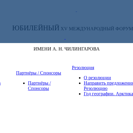
ТЕ ЗА НОВОСТЯМИ ФОРУМА:
ЮБИЛЕЙНЫЙ
XV МЕЖДУНАРОДНЫЙ ФОРУМ
ИМЕНИ А. Н. ЧИЛИНГАРОВА
Резолюция
Партнёры / Спонсоры
О резолюции
а
Партнёры /
Направить предложения
Спонсоры
Резолюцию
Год географии. Арктик