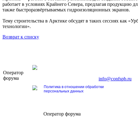
работает в условиях Крайнего Севера, предлагая продукцию дл
также быстроразвёртываемых гидроизоляционных экранов.
Тему строительства в Арктике обсудят в таких сессиях как «У
технологии».
Возврат к списку
OOO «Бизнес-Элит»
Оператор
196191, г. Санкт-Петербург, Ленинский пр., д. 16
форума
Тел. +7 (812) 327-93-70, E-mail:
info@confspb.ru
Политика в отношении обработки
персональных данных
Оператор форума
CONFERENCE POINT
196191, Санкт-Петербург,
Ленинский пр., 168