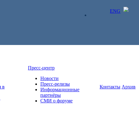
ENG
ЛИЧНЫЙ КАБИНЕТ
Пресс-центр
Новости
Пресс-релизы
 в
Контакты
Архив
Информационные
партнёры
а
СМИ о форуме