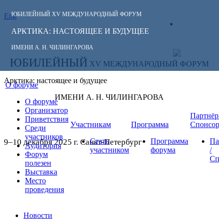
ЮБИЛЕЙНЫЙ
XV МЕЖДУНАРОДНЫЙ ФОРУМ
Eng
СЛЕДИТЕ ЗА
ЛИЧНЫЙ
НОВОСТЯМИ
АРКТИКА: НАСТОЯЩЕЕ И БУДУЩЕЕ
КАБИНЕТ
ФОРУМА:
ИМЕНИ А. Н. ЧИЛИНГАРОВА
ЮБИЛЕЙНЫЙ
XV МЕЖДУНАРОДНЫЙ ФОРУМ
Арктика: настоящее и будущее
О форуме
ИМЕНИ А. Н. ЧИЛИНГАРОВА
О форуме
Организатор
Партнёр
Приветствия
Участникам
Программа
Спонсо
Среди
участников
Стать
Программа
Па
9–10 декабря 2025 г. Санкт-Петербург
Аудитория
участником
форума
/
Форум
Сп
полезен
Выставка
Место
проведения
Новости