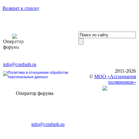
Возврат к списку
OOO «Бизнес-
Оператор
Элит»
форума
196191, г. Санкт-Петербург,
Ленинский пр., д. 168
Тел. +7 (812) 327-93-70, E-mail:
info@confspb.ru
2011-2026
Политика в отношении обработки
©
МОО «Ассоциация
персональных данных
полярников»
Оператор форума
CONFERENCE POINT
196191, Санкт-Петербург,
Ленинский пр., 168
тел.: +7 (812) 327-93-70
E-mail:
info@confspb.ru