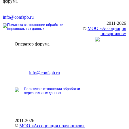
форума
196191, г. Санкт-Петербург,
Ленинский пр., д. 168
Тел. +7 (812) 327-93-70, E-mail:
info@confspb.ru
2011-2026
Политика в отношении обработки
©
МОО «Ассоциация
персональных данных
полярников»
Оператор форума
CONFERENCE POINT
196191, Санкт-Петербург,
Ленинский пр., 168
тел.: +7 (812) 327-93-70
E-mail:
info@confspb.ru
Политика в отношении обработки
персональных данных
2011-2026
©
МОО «Ассоциация полярников»