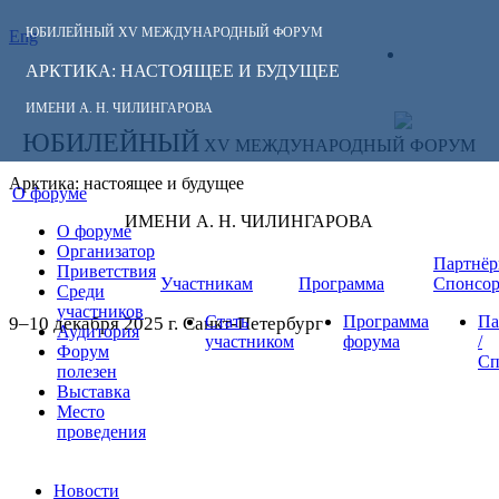
ЮБИЛЕЙНЫЙ
XV МЕЖДУНАРОДНЫЙ ФОРУМ
Eng
СЛЕДИТЕ ЗА
ЛИЧНЫЙ
НОВОСТЯМИ
АРКТИКА: НАСТОЯЩЕЕ И БУДУЩЕЕ
КАБИНЕТ
ФОРУМА:
ИМЕНИ А. Н. ЧИЛИНГАРОВА
ЮБИЛЕЙНЫЙ
XV МЕЖДУНАРОДНЫЙ ФОРУМ
Арктика: настоящее и будущее
О форуме
ИМЕНИ А. Н. ЧИЛИНГАРОВА
О форуме
Организатор
Партнёр
Приветствия
Участникам
Программа
Спонсо
Среди
участников
Стать
Программа
Па
9–10 декабря 2025 г. Санкт-Петербург
Аудитория
участником
форума
/
Форум
Сп
полезен
Выставка
Место
проведения
Новости