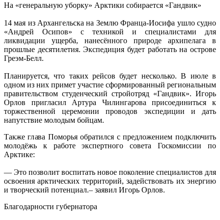
На «генеральную уборку» Арктики собирается «Гандвик»
14 мая из Архангельска на Землю Франца-Иосифа ушло судно
«Андрей Осипов» с техникой и специалистами для
ликвидации ущерба, нанесённого природе архипелага в
прошлые десятилетия. Экспедиция будет работать на острове
Греэм-Белл.
Планируется, что таких рейсов будет несколько. В июле в
одном из них примет участие сформированный региональным
правительством студенческий стройотряд «Гандвик». Игорь
Орлов пригласил Артура Чилингарова присоединиться к
торжественной церемонии проводов экспедиции и дать
напутствие молодым бойцам.
Также глава Поморья обратился с предложением подключить
молодёжь к работе экспертного совета Госкомиссии по
Арктике:
— Это позволит воспитать новое поколение специалистов для
освоения арктических территорий, задействовать их энергию
и творческий потенциал.– заявил Игорь Орлов.
Благодарности губернатора