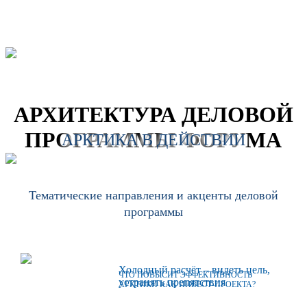
АРХИТЕКТУРА ДЕЛОВОЙ
ПРОГРАММЫ ФОРУМА
АРКТИКА В ДЕЙСТВИИ
Тематические направления и акценты деловой
программы
Холодный расчёт – видеть цель,
ЧТО ПОВЫСИТ ЭФФЕКТИВНОСТЬ
устранять препятствия
АРКТИКИ КАК ИНВЕСТ-ПРОЕКТА?