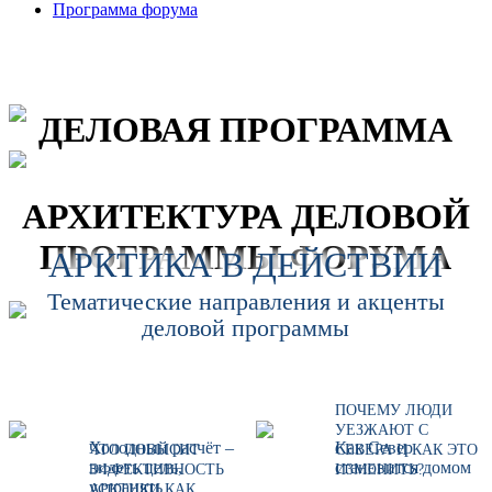
Программа форума
ДЕЛОВАЯ ПРОГРАММА
АРХИТЕКТУРА ДЕЛОВОЙ
ПРОГРАММЫ ФОРУМА
АРКТИКА В ДЕЙСТВИИ
Тематические направления и акценты
деловой программы
ПОЧЕМУ ЛЮДИ
УЕЗЖАЮТ С
Холодный расчёт –
Как Север
ЧТО ПОВЫСИТ
СЕВЕРА И КАК ЭТО
видеть цель,
становится домом
ЭФФЕКТИВНОСТЬ
ИЗМЕНИТЬ?
устранять
АРКТИКИ КАК