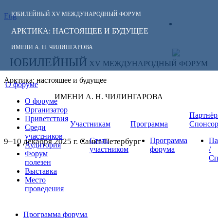
ЮБИЛЕЙНЫЙ
XV МЕЖДУНАРОДНЫЙ ФОРУМ
Eng
СЛЕДИТЕ ЗА
ЛИЧНЫЙ
НОВОСТЯМИ
АРКТИКА: НАСТОЯЩЕЕ И БУДУЩЕЕ
КАБИНЕТ
ФОРУМА:
ИМЕНИ А. Н. ЧИЛИНГАРОВА
ЮБИЛЕЙНЫЙ
XV МЕЖДУНАРОДНЫЙ ФОРУМ
Арктика: настоящее и будущее
О форуме
ИМЕНИ А. Н. ЧИЛИНГАРОВА
О форуме
Организатор
Партнёр
Приветствия
Участникам
Программа
Спонсо
Среди
участников
Стать
Программа
Па
9–10 декабря 2025 г. Санкт-Петербург
Аудитория
участником
форума
/
Форум
Сп
полезен
Выставка
Место
проведения
Программа форума