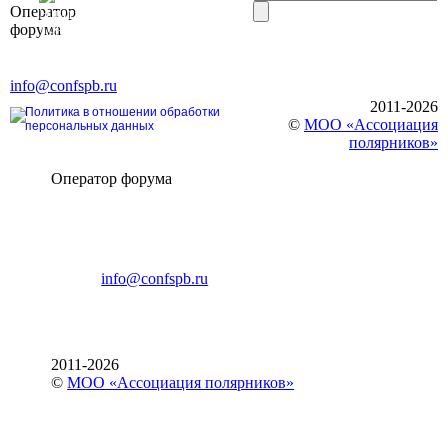
Оператор
Элит»
форума
196191, г. Санкт-Петербург,
Ленинский пр., д. 168
Тел. +7 (812) 327-93-70, E-mail:
info@confspb.ru
2011-2026
Политика в отношении обработки
©
МОО «Ассоциация
персональных данных
полярников»
Оператор форума
CONFERENCE POINT
196191, Санкт-Петербург,
Ленинский пр., 168
тел.: +7 (812) 327-93-70
E-mail:
info@confspb.ru
2011-2026
©
МОО «Ассоциация полярников»