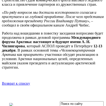
строительство судов коммерческого флота высокого ледового
класса и привлечение партнеров из дружественных стран.
«По ряду вопросов мы достигли всестороннего согласия и
приступаем к их глубокой проработке. После чего представим
предложения президенту России Владимиру Путину»
, –
сообщил в своём официальном канале Андрей Чибис.
Работа над вошедшими в повестку заседания вопросами будет
продолжена в рамках деловой программы
Международного
форума Арктика: настоящее и будущее имени А. Н.
Чилингарова
, который АСПОЛ проведёт в Петербурге
12-13
декабря
. В рамках основной темы
«Человекоцентричная
Арктика как приоритет»
участники обсудят реализацию в
условиях Арктики национальных целей, определенных
майским указом президента и актуализацию арктической
стратегии.
Возврат к списку
OOO «Бизнес-