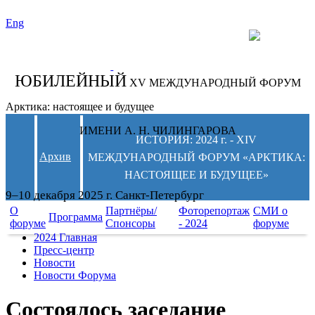
Eng
СЛЕДИТЕ ЗА
НОВОСТЯМИ
ФОРУМА:
ЮБИЛЕЙНЫЙ
XV МЕЖДУНАРОДНЫЙ ФОРУМ
Арктика: настоящее и будущее
ИМЕНИ А. Н. ЧИЛИНГАРОВА
ИСТОРИЯ: 2024 г. - XIV
Архив
МЕЖДУНАРОДНЫЙ ФОРУМ «АРКТИКА:
НАСТОЯЩЕЕ И БУДУЩЕЕ»
9–10 декабря 2025 г. Санкт-Петербург
О
Партнёры/
Фоторепортаж
СМИ о
Программа
форуме
Спонсоры
- 2024
форуме
2024 Главная
Пресс-центр
Новости
Новости Форума
Состоялось заседание