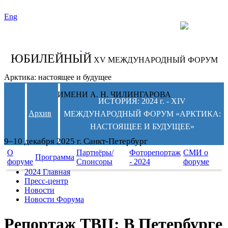
Eng
СЛЕДИТЕ ЗА
НОВОСТЯМИ
ФОРУМА:
ЮБИЛЕЙНЫЙ
XV МЕЖДУНАРОДНЫЙ ФОРУМ
Арктика: настоящее и будущее
ИМЕНИ А. Н. ЧИЛИНГАРОВА
ИСТОРИЯ: 2024 г. - XIV
Архив
МЕЖДУНАРОДНЫЙ ФОРУМ «АРКТИКА:
НАСТОЯЩЕЕ И БУДУЩЕЕ»
9–10 декабря 2025 г. Санкт-Петербург
О
Партнёры/
Фоторепортаж
СМИ о
Программа
форуме
Спонсоры
- 2024
форуме
2024 Главная
Пресс-центр
Новости
Новости Форума
Репортаж ТВЦ: В Петербурге