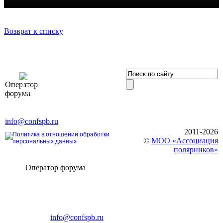
Возврат к списку
OOO «Бизнес-
Оператор
Элит»
форума
196191, г. Санкт-Петербург,
Ленинский пр., д. 168
Тел. +7 (812) 327-93-70, E-mail:
info@confspb.ru
2011-2026
Политика в отношении обработки
©
МОО «Ассоциация
персональных данных
полярников»
Оператор форума
CONFERENCE POINT
196191, Санкт-Петербург,
Ленинский пр., 168
тел.: +7 (812) 327-93-70
E-mail:
info@confspb.ru