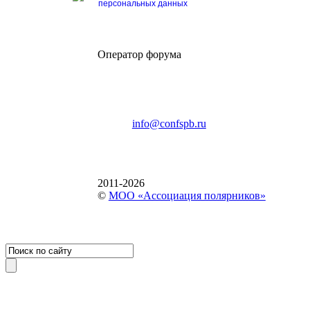
персональных данных
Оператор форума
CONFERENCE POINT
196191, Санкт-Петербург,
Ленинский пр., 168
тел.: +7 (812) 327-93-70
E-mail:
info@confspb.ru
2011-2026
©
МОО «Ассоциация полярников»