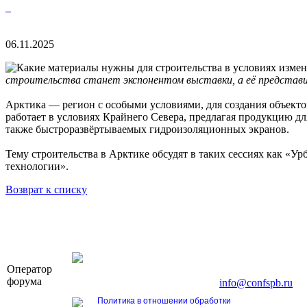
06.11.2025
строительства станет экспонентом выставки, а её представи
Арктика — регион с особыми условиями, для создания объект
работает в условиях Крайнего Севера, предлагая продукцию дл
также быстроразвёртываемых гидроизоляционных экранов.
Тему строительства в Арктике обсудят в таких сессиях как «У
технологии».
Возврат к списку
OOO «Бизнес-Элит»
Оператор
196191, г. Санкт-Петербург, Ленинский пр., д. 16
форума
Тел. +7 (812) 327-93-70, E-mail:
info@confspb.ru
Политика в отношении обработки