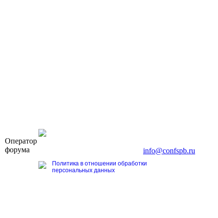
OOO «Бизнес-Элит»
Оператор
196191, г. Санкт-Петербург, Ленинский пр., д. 168
форума
Тел. +7 (812) 327-93-70, E-mail:
info@confspb.ru
Политика в отношении обработки
персональных данных